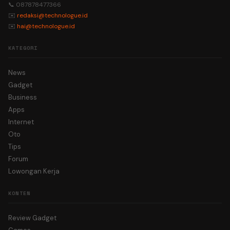
📞 087878477366
✉️
redaksi@technologue.id
✉️
hai@technologue.id
KATEGORI
News
Gadget
Business
Apps
Internet
Oto
Tips
Forum
Lowongan Kerja
KONTEN
Review Gadget