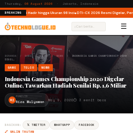
Thursday,
06 August 2026
· Jakarta, Indonesia
onesia, Kini Hadir hingga Ukuran 98 Inci
DTI-CX 2026 Resmi Digelar, Perkuat
BREAKING
☰
⌕
BERANDA
/
GAME
/
TELCO
/
NEWS
/
INDONESIA GAMES CHAMPIONSHIP 2020
DIGEL…
GAME
TELCO
NEWS
Indonesia Games Championship 2020 Digelar
Online, Tawarkan Hadiah Senilai Rp. 1,6 Miliar
PENULIS
RI
May 9, 2020
⏱ 3 menit baca
Riza Mulyawan
BAGIKAN:
𝕏 TWITTER
WHATSAPP
FACEBOOK
🔗 SALIN TAUTAN