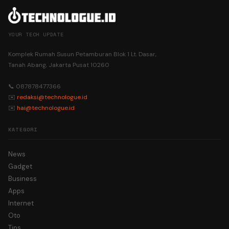
YOUR TECH UPDATE
Komplek Rumah Susun Petamburan Blok 1 Lt. Dasar,
Tanah Abang, Jakarta Pusat 10260
📞 087878477366
✉️
redaksi@technologue.id
✉️
hai@technologue.id
KATEGORI
News
Gadget
Business
Apps
Internet
Oto
Tips