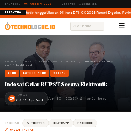
Thursday,
06 August 2026
· Jakarta, Indonesia
esia, Kini Hadir hingga Ukuran 98 Inci
DTI-CX 2026 Resmi Digelar, Perkuat 
BREAKING
☰
⌕
BERANDA
/
NEWS
/
LATEST NEWS
/
SOCIAL
/
INDOSAT GELAR RUPST
SECARA ELEKTRONIK
NEWS
LATEST NEWS
SOCIAL
Indosat Gelar RUPST Secara Elektronik
PENULIS
ZU
Jun 30, 2022
⏱ 2 menit baca
Zulfi Apriani
BAGIKAN:
𝕏 TWITTER
WHATSAPP
FACEBOOK
🔗 SALIN TAUTAN