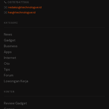
📞 087878477366
✉️
redaksi@technologue.id
✉️
hai@technologue.id
KATEGORI
News
Gadget
Business
Apps
Internet
Oto
Tips
Forum
Lowongan Kerja
KONTEN
Review Gadget