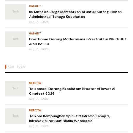
GADGET
RS Mitra Keluarga Manfaatkan AI untuk Kurangi Beban
Administrasi Tenaga Kesehatan
Aug 7, 2026
GADGET
FiberHome Dorong Modernisasi Infrastruktur ISP di HUT
APJII ke-30
Aug 7, 2026
BACA JUGA
BERITA
Telkomsel Dorong Ekosistem Kreator AI lewat AI
Cinefest 2026
Aug 7, 2026
BERITA
Telkom Rampungkan Spin-Off InfraCo Tahap 2,
InfraNexia Perkuat Bisnis Wholesale
Aug 8, 2026