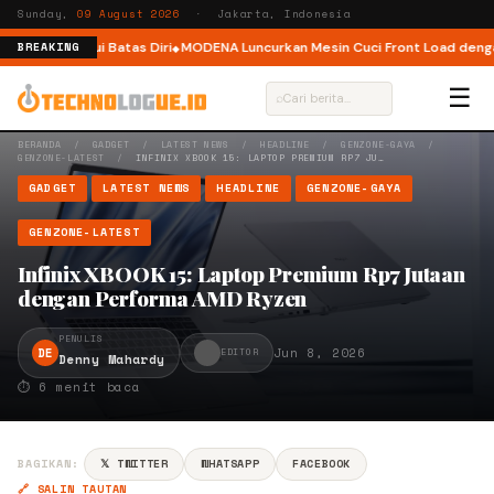
Sunday,
09 August 2026
· Jakarta, Indonesia
 Melampaui Batas Diri
MODENA Luncurkan Mesin Cuci Front Load dengan T
BREAKING
☰
⌕
BERANDA
/
GADGET
/
LATEST NEWS
/
HEADLINE
/
GENZONE-GAYA
/
GENZONE-LATEST
/
INFINIX XBOOK 15: LAPTOP PREMIUM RP7 JU…
GADGET
LATEST NEWS
HEADLINE
GENZONE-GAYA
GENZONE-LATEST
Infinix XBOOK 15: Laptop Premium Rp7 Jutaan
dengan Performa AMD Ryzen
PENULIS
DE
Jun 8, 2026
EDITOR
Denny Mahardy
⏱ 6 menit baca
BAGIKAN:
𝕏 TWITTER
WHATSAPP
FACEBOOK
🔗 SALIN TAUTAN