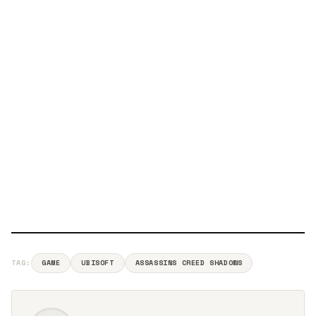
TAG:
GAME
UBISOFT
ASSASSINS CREED SHADOWS