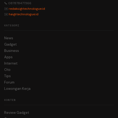
📞 087878477366
✉️
redaksi@technologue.id
✉️
hai@technologue.id
KATEGORI
News
Gadget
Business
Apps
Internet
Oto
Tips
Forum
Lowongan Kerja
KONTEN
Review Gadget