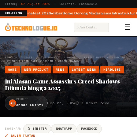
Friday,
07 August 2026
· Jakarta, Indonesia
 lewat AI Cinefest 2026
FiberHome Dorong Modernisasi Infrastruktur ISP d
BREAKING
☰
⌕
BERANDA
/
GAME
/
NEW PRODUCT
/
NEWS
/
LATEST NEWS
/
HEADLINE
/
INI ALASAN GAME ASSASSIN'S CREED SHADOW…
GAME
NEW PRODUCT
NEWS
LATEST NEWS
HEADLINE
Ini Alasan Game Assassin's Creed Shadows
Ditunda hingga 2025
PENULIS
AH
Sep 26, 2024
⏱ 1 menit baca
Ahmad Luthfi
BAGIKAN:
𝕏 TWITTER
WHATSAPP
FACEBOOK
🔗 SALIN TAUTAN