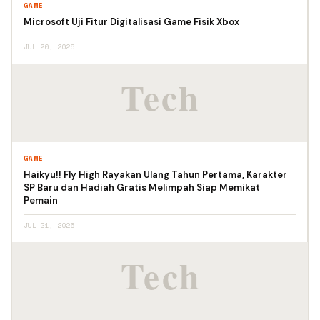
GAME
Microsoft Uji Fitur Digitalisasi Game Fisik Xbox
JUL 20, 2026
GAME
Haikyu!! Fly High Rayakan Ulang Tahun Pertama, Karakter
SP Baru dan Hadiah Gratis Melimpah Siap Memikat
Pemain
JUL 21, 2026