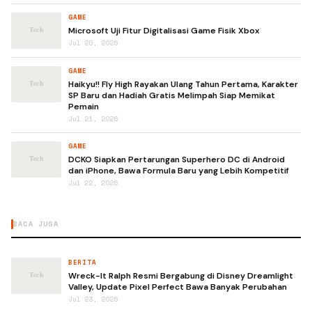
GAME
Microsoft Uji Fitur Digitalisasi Game Fisik Xbox
Jul 20, 2026
GAME
Haikyu!! Fly High Rayakan Ulang Tahun Pertama, Karakter
SP Baru dan Hadiah Gratis Melimpah Siap Memikat
Pemain
Jul 21, 2026
GAME
DCKO Siapkan Pertarungan Superhero DC di Android
dan iPhone, Bawa Formula Baru yang Lebih Kompetitif
Jul 22, 2026
BACA JUGA
BERITA
Wreck-It Ralph Resmi Bergabung di Disney Dreamlight
Valley, Update Pixel Perfect Bawa Banyak Perubahan
Jul 23, 2026