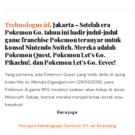
Technologue.id
, Jakarta – Setelah era
Pokemon Go, tahun ini hadir judul-judul
game franchise Pokemon teranyar untuk
konsol Nintendo Switch. Mereka adalah
Pokemon Quest, Pokemon Let's Go,
Pikachu!, dan Pokemon Let's Go, Eevee!
Yang pertama, ada Pokemon Quest yang telah dirilis di ujung
bulan Mei ini. Menukil
Engadget.com
(29/05/2018), para
Pokemon di game RPG tersebut seakan-akan hidup di dunia
Minecraft. Sebab, bentuk mereka menjadi kotak-kotak atau
berpiksel.
Baca juga:
Pencipta Kebahagiaan Generasi 80-an Berpulang