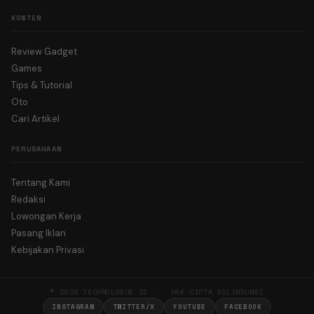
KONTEN
Review Gadget
Games
Tips & Tutorial
Oto
Cari Artikel
PERUSAHAAN
Tentang Kami
Redaksi
Lowongan Kerja
Pasang Iklan
Kebijakan Privasi
© 2026 TECHNOLOGUE.ID · HAK CIPTA DILINDUNGI
INSTAGRAM
TWITTER/X
YOUTUBE
FACEBOOK