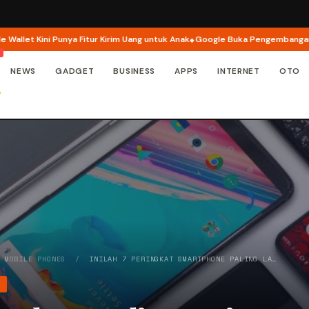
et Kini Punya Fitur Kirim Uang untuk Anak
Google Buka Pengembangan Mode
NEWS
GADGET
BUSINESS
APPS
INTERNET
OTO
/
MOBILE PHONES
/
INILAH 7 PERINGKAT SMARTPHONE PALING LA…
S