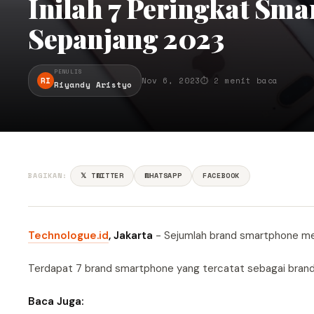
Inilah 7 Peringkat Sma
Sepanjang 2023
PENULIS
RI
Nov 6, 2023
⏱ 2 menit baca
Riyandy Aristyo
BAGIKAN:
𝕏 TWITTER
WHATSAPP
FACEBOOK
Technologue.id
, Jakarta
- Sejumlah brand smartphone men
Terdapat 7 brand smartphone yang tercatat sebagai brand s
Baca Juga: