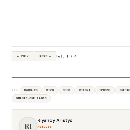
Hal. 1 / 4
← PREV
NEXT →
TAG:
SAMSUNG
VIVO
OPPO
XIAOMI
IPHONE
INFIN
SMARTPHONE LARIS
Riyandy Aristyo
RI
PENULIS