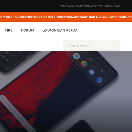
TENTANG KAMI
REDAKSI
IKLAN
KONTAK
l AI WeatherNext untuk Penelitian
Indosat dan NVIDIA Luncurkan Zankore,
TIPS
FORUM
LOWONGAN KERJA
⌕