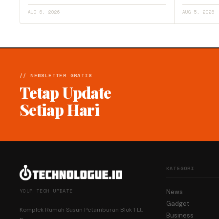
AUG 6, 2026
AUG 5, 2026
// NEWSLETTER GRATIS
Tetap Update
Setiap Hari
KATEGORI
YOUR TECH UPDATE
News
Gadget
Komplek Rumah Susun Petamburan Blok 1 Lt.
Business