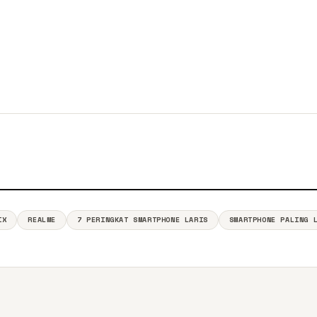
IX
REALME
7 PERINGKAT SMARTPHONE LARIS
SMARTPHONE PALING 