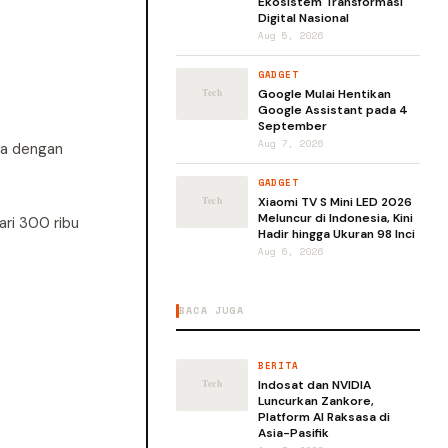
Ekosistem Transformasi
Digital Nasional
Aug 5, 2026
GADGET
Google Mulai Hentikan
Google Assistant pada 4
September
Aug 7, 2026
ya dengan
GADGET
Xiaomi TV S Mini LED 2026
Meluncur di Indonesia, Kini
ari 300 ribu
Hadir hingga Ukuran 98 Inci
Aug 6, 2026
BACA JUGA
BERITA
Indosat dan NVIDIA
Luncurkan Zankore,
Platform AI Raksasa di
Asia-Pasifik