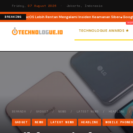
Friday,
07 August 2026
· Jakarta, Indonesia
gguna macOS Lebih Rentan Mengalami Insiden Keamanan Siber
Google Wall
BREAKING
TECHNOLOGUE AWARDS ★
BERANDA
/
GADGET
/
NEWS
/
LATEST NEWS
/
HEADLINE
GADGET
NEWS
LATEST NEWS
HEADLINE
MOBILE PHONE