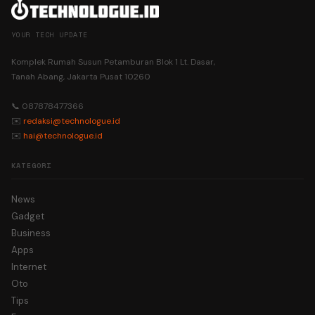
YOUR TECH UPDATE
Komplek Rumah Susun Petamburan Blok 1 Lt. Dasar,
Tanah Abang, Jakarta Pusat 10260
📞 087878477366
✉️
redaksi@technologue.id
✉️
hai@technologue.id
KATEGORI
News
Gadget
Business
Apps
Internet
Oto
Tips