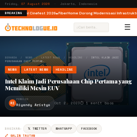
Friday,
07 August 2026
· Jakarta, Indonesia
 AI lewat AI Cinefest 2026
FiberHome Dorong Modernisasi Infrastruktur IS
BREAKING
☰
⌕
BERANDA
/
NEWS
/
LATEST NEWS
/
HEADLINE
/
INTEL KLAIM JADI
PERUSAHAAN CHIP PERTAM…
NEWS
LATEST NEWS
HEADLINE
Intel Klaim Jadi Perusahaan Chip Pertama yang
Memiliki Mesin EUV
PENULIS
RI
Oct 2, 2023
⏱ 1 menit baca
Riyandy Aristyo
BAGIKAN:
𝕏 TWITTER
WHATSAPP
FACEBOOK
🔗 SALIN TAUTAN