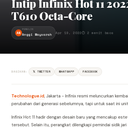
Intip Infinix Hot 11 2
T610 Octa-Core
PENULIS
AN
Apr 19, 2022
⏱ 2 menit baca
Anggi Maysarah
BAGIKAN:
𝕏 TWITTER
WHATSAPP
FACEBOOK
Technologue.id
, Jakarta - Infinix resmi meluncurkan kemba
perubahan dari generasi sebelumnya, tapi untuk saat ini unit
Infinix Hot 11 hadir dengan desain baru yang mencakup este
tersebut. Selain itu, perangkat dilengkapi pemindai sidik ja