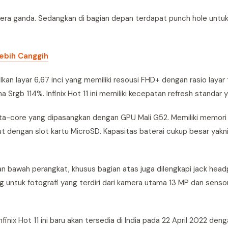
amera ganda. Sedangkan di bagian depan terdapat punch hole untuk
Lebih Canggih
kan layar 6,67 inci yang memiliki resousi FHD+ dengan rasio layar
Srgb 114%. Infinix Hot 11 ini memiliki kecepatan refresh standar 
 octa-core yang dipasangkan dengan GPU Mali G52. Memiliki memor
jut dengan slot kartu MicroSD. Kapasitas baterai cukup besar yak
 bawah perangkat, khusus bagian atas juga dilengkapi jack hea
g untuk fotografi yang terdiri dari kamera utama 13 MP dan senso
nix Hot 11 ini baru akan tersedia di India pada 22 April 2022 deng