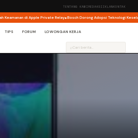
TENTANG KAMI
REDAKSI
IKLAN
KONTAK
amanan di Apple Private Relay
Bosch Dorong Adopsi Teknologi Keselamata
TIPS
FORUM
LOWONGAN KERJA
⌕