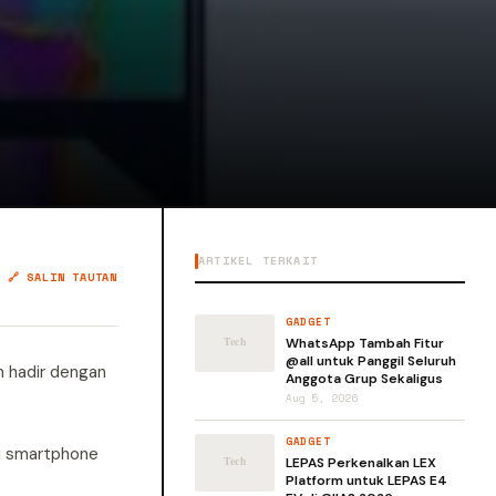
ARTIKEL TERKAIT
🔗 SALIN TAUTAN
GADGET
WhatsApp Tambah Fitur
@all untuk Panggil Seluruh
an hadir dengan
Anggota Grup Sekaligus
Aug 5, 2026
GADGET
di smartphone
LEPAS Perkenalkan LEX
Platform untuk LEPAS E4