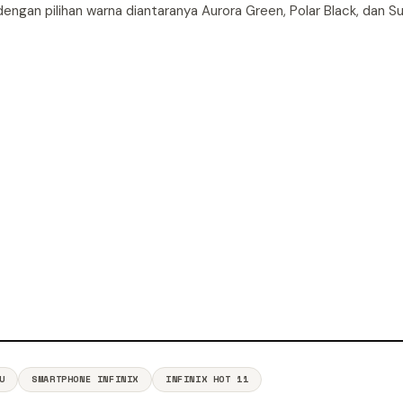
ir dengan pilihan warna diantaranya Aurora Green, Polar Black, dan S
U
SMARTPHONE INFINIX
INFINIX HOT 11