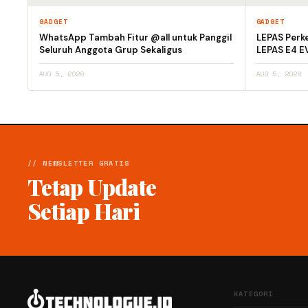
GADGET
GADGET
WhatsApp Tambah Fitur @all untuk Panggil
LEPAS Perke
Seluruh Anggota Grup Sekaligus
LEPAS E4 E
AUG 5, 2026
AUG 5, 2026
// NEWSLETTER GRATIS
Tetap Update
Setiap Hari
KATEGORI