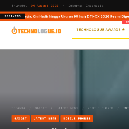
Thursday,
06 August 2026
· Jakarta, Indonesia
i Indonesia, Kini Hadir hingga Ukuran 98 Inci
DTI-CX 2026 Resmi Digelar, P
BREAKING
TECHNOLOGUE AWARDS ★
BERANDA
/
GADGET
/
LATEST NEWS
/
MOBILE PHONES
/
IN
GADGET
LATEST NEWS
MOBILE PHONES