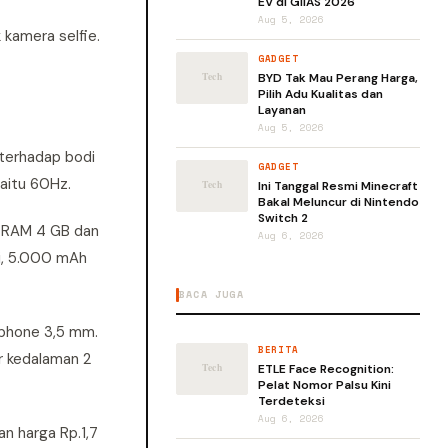
EV di GIIAS 2026
Aug 5, 2026
 kamera selfie.
GADGET
BYD Tak Mau Perang Harga,
Pilih Adu Kualitas dan
Layanan
Aug 5, 2026
 terhadap bodi
GADGET
yaitu 60Hz.
Ini Tanggal Resmi Minecraft
Bakal Meluncur di Nintendo
Switch 2
i RAM 4 GB dan
Aug 6, 2026
ni, 5.000 mAh
BACA JUGA
dphone 3,5 mm.
BERITA
r kedalaman 2
ETLE Face Recognition:
Pelat Nomor Palsu Kini
Terdeteksi
Aug 6, 2026
an harga Rp.1,7