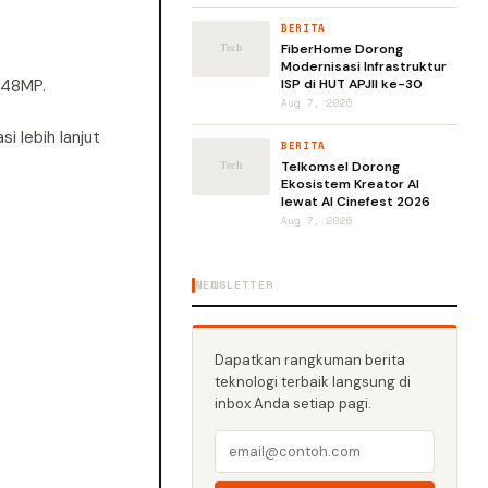
BERITA
FiberHome Dorong
Modernisasi Infrastruktur
 48MP.
ISP di HUT APJII ke-30
Aug 7, 2026
i lebih lanjut
BERITA
Telkomsel Dorong
Ekosistem Kreator AI
lewat AI Cinefest 2026
Aug 7, 2026
NEWSLETTER
Dapatkan rangkuman berita
teknologi terbaik langsung di
inbox Anda setiap pagi.