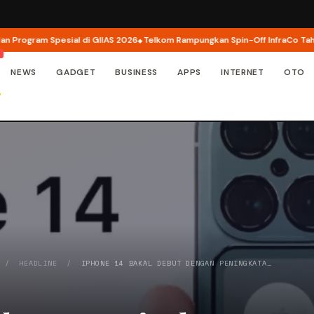
ogram Spesial di GIIAS 2026
Telkom Rampungkan Spin-Off InfraCo Tahap 2, 
NEWS
GADGET
BUSINESS
APPS
INTERNET
OTO
/
HEADLINE
/
IPHONE 14 BAKAL DEBUT DENGAN PENINGKATA…