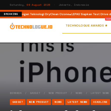
Saturday,
08 August 2026
· Jakarta, Indonesia
t Load dengan Teknologi DryClean Ozone
LEPAS Siapkan Test Drive dan Pr
BREAKING
TECHNOLOGUE AWARDS ★
BERANDA
/
GADGET
/
NEW PRODUCT
/
NEWS
/
LATEST NEWS
GADGET
NEW PRODUCT
NEWS
LATEST NEWS
HEADLINE