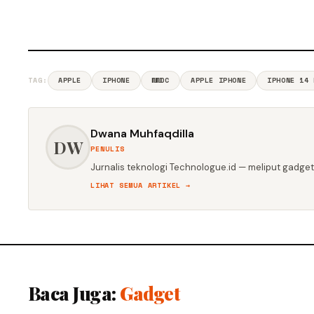
TAG:
APPLE
IPHONE
WWDC
APPLE IPHONE
IPHONE 14 
Dwana Muhfaqdilla
DW
PENULIS
Jurnalis teknologi Technologue.id — meliput gadget,
LIHAT SEMUA ARTIKEL →
Baca Juga:
Gadget