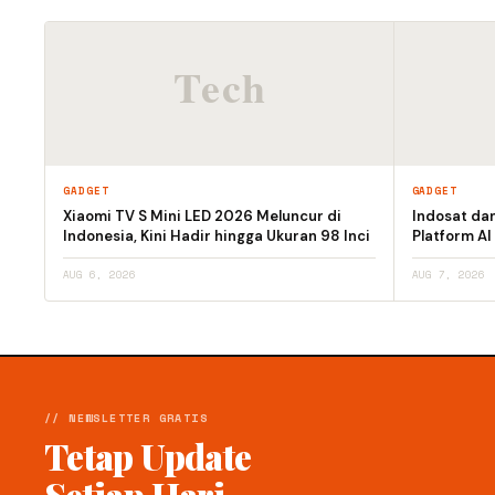
GADGET
GADGET
Xiaomi TV S Mini LED 2026 Meluncur di
Indosat da
Indonesia, Kini Hadir hingga Ukuran 98 Inci
Platform AI
AUG 6, 2026
AUG 7, 2026
// NEWSLETTER GRATIS
Tetap Update
Setiap Hari