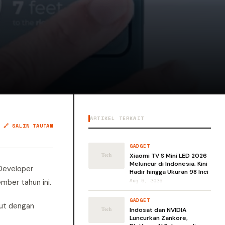
ARTIKEL TERKAIT
🔗 SALIN TAUTAN
GADGET
Xiaomi TV S Mini LED 2026
Meluncur di Indonesia, Kini
Developer
Hadir hingga Ukuran 98 Inci
mber tahun ini.
Aug 6, 2026
GADGET
ebut dengan
Indosat dan NVIDIA
Luncurkan Zankore,