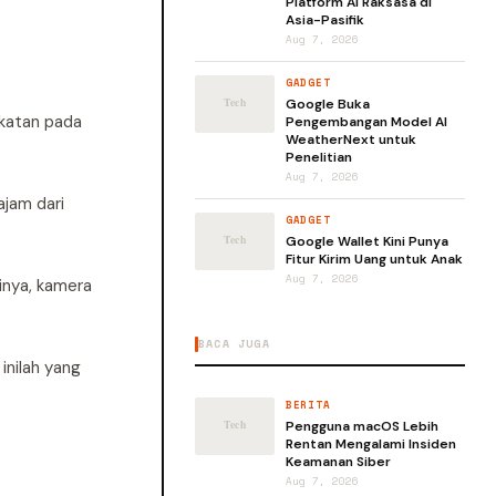
Platform AI Raksasa di
Asia-Pasifik
Aug 7, 2026
GADGET
Google Buka
gkatan pada
Pengembangan Model AI
WeatherNext untuk
Penelitian
Aug 7, 2026
ajam dari
GADGET
Google Wallet Kini Punya
Fitur Kirim Uang untuk Anak
Aug 7, 2026
inya, kamera
BACA JUGA
inilah yang
BERITA
Pengguna macOS Lebih
Rentan Mengalami Insiden
Keamanan Siber
Aug 7, 2026