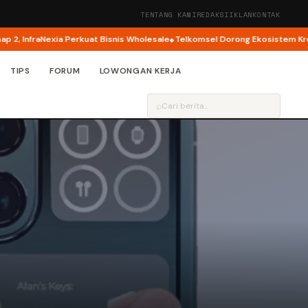
TENTANG KAMI
REDAKSI
IKLAN
KONTAK
InfraNexia Perkuat Bisnis Wholesale
Telkomsel Dorong Ekosistem Kreator 
TIPS
FORUM
LOWONGAN KERJA
⌕