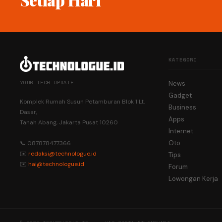
KATEGORI
YOUR TECH UPDATE
News
Gadget
Komplek Rumah Susun Petamburan Blok 1 Lt.
Business
Dasar,
Apps
Tanah Abang, Jakarta Pusat 10260
Internet
Oto
📞 087878477366
✉️
redaksi@technologue.id
Tips
✉️
hai@technologue.id
Forum
Lowongan Kerja