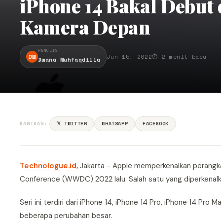
iPhone 14 Bakal Debut
Kamera Depan
PENULIS
DW
Jun 15, 2022
⏱ 2 menit baca
Dwana Muhfaqdilla
BAGIKAN:
𝕏 TWITTER
WHATSAPP
FACEBOOK
Technologue.id,
Jakarta - Apple memperkenalkan perangk
Conference (WWDC) 2022 lalu. Salah satu yang diperkenalkan
Seri ini terdiri dari iPhone 14, iPhone 14 Pro, iPhone 14 Pr
beberapa perubahan besar.