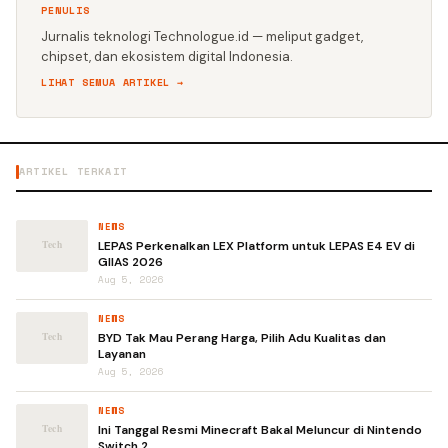
PENULIS
Jurnalis teknologi Technologue.id — meliput gadget,
chipset, dan ekosistem digital Indonesia.
LIHAT SEMUA ARTIKEL →
ARTIKEL TERKAIT
NEWS
LEPAS Perkenalkan LEX Platform untuk LEPAS E4 EV di
GIIAS 2026
Aug 5, 2026
NEWS
BYD Tak Mau Perang Harga, Pilih Adu Kualitas dan
Layanan
Aug 5, 2026
NEWS
Ini Tanggal Resmi Minecraft Bakal Meluncur di Nintendo
Switch 2