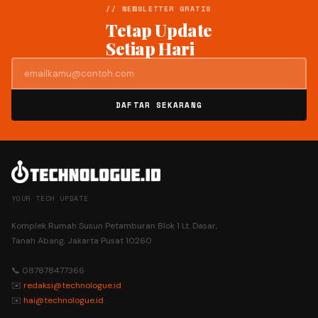
// NEWSLETTER GRATIS
Tetap Update
Setiap Hari
DAFTAR SEKARANG
YOUR TECH UPDATE
Komplek Rumah Susun Petamburan Blok 1 Lt. Dasar,
Tanah Abang, Jakarta Pusat 10260
📞 087878477366
✉️
redaksi@technologue.id
✉️
hai@technologue.id