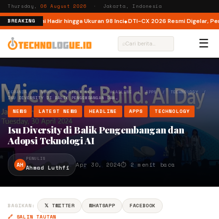
Thursday,
06 August 2026
· Jakarta, Indonesia
onesia, Kini Hadir hingga Ukuran 98 Inci
DTI-CX 2026 Resmi Digelar, Perkua
BREAKING
☰
⌕
BERANDA
/
NEWS
/
LATEST NEWS
/
HEADLINE
/
APPS
/
TECHNOLOGY
/
ISU DIVERSITY DI BALIK PENGEMBANGAN DAN…
NEWS
LATEST NEWS
HEADLINE
APPS
TECHNOLOGY
Isu Diversity di Balik Pengembangan dan
Adopsi Teknologi AI
PENULIS
AH
Apr 30, 2024
⏱ 2 menit baca
Ahmad Luthfi
BAGIKAN:
𝕏 TWITTER
WHATSAPP
FACEBOOK
🔗 SALIN TAUTAN