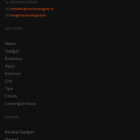
📞 087878477366
✉️
redaksi@technologue.id
✉️
hai@technologue.id
KATEGORI
News
Gadget
Business
Apps
Internet
Oto
Tips
Forum
Lowongan Kerja
KONTEN
Review Gadget
Games