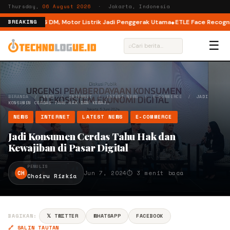
Thursday,
06 August 2026
· Jakarta, Indonesia
 Mode di M6 DM, Motor Listrik Jadi Penggerak Utama
ETLE Face Recognitio
BREAKING
☰
⌕
BERANDA
/
NEWS
/
INTERNET
/
LATEST NEWS
/
E-COMMERCE
/
JADI
KONSUMEN CERDAS TAHU HAK DAN KEWAJ…
NEWS
INTERNET
LATEST NEWS
E-COMMERCE
Jadi Konsumen Cerdas Tahu Hak dan
Kewajiban di Pasar Digital
PENULIS
CH
Jun 7, 2024
⏱ 3 menit baca
Choiru Rizkia
BAGIKAN:
𝕏 TWITTER
WHATSAPP
FACEBOOK
🔗 SALIN TAUTAN