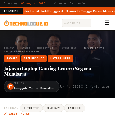
Thursday,
06 August 2026
· Jakarta, Indonesia
i M6 DM, Motor Listrik Jadi Penggerak Utama
Ini Tanggal Resmi Minecraft 
BREAKING
☰
⌕
BERANDA
/
GADGET
/
NEW PRODUCT
/
LATEST NEWS
/
JAJARAN LAPTOP
GAMING LENOVO SEGERA MEN…
GADGET
NEW PRODUCT
LATEST NEWS
Jajaran Laptop Gaming Lenovo Segera
Mendarat
PENULIS
TA
Jun 4, 2020
⏱ 2 menit baca
Tangguh Yudha Ramadhan
BAGIKAN:
𝕏 TWITTER
WHATSAPP
FACEBOOK
🔗 SALIN TAUTAN