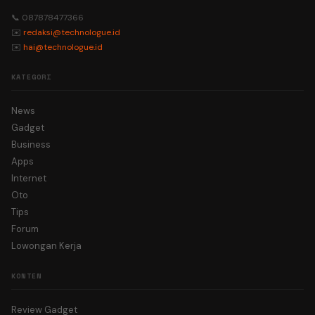
📞 087878477366
✉️
redaksi@technologue.id
✉️
hai@technologue.id
KATEGORI
News
Gadget
Business
Apps
Internet
Oto
Tips
Forum
Lowongan Kerja
KONTEN
Review Gadget