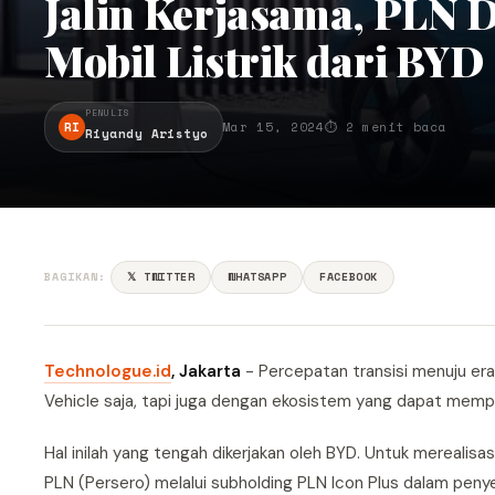
Jalin Kerjasama, PLN 
Mobil Listrik dari BYD
PENULIS
RI
Mar 15, 2024
⏱ 2 menit baca
Riyandy Aristyo
BAGIKAN:
𝕏 TWITTER
WHATSAPP
FACEBOOK
Technologue.id
, Jakarta
- Percepatan transisi menuju era 
Vehicle saja, tapi juga dengan ekosistem yang dapat memp
Hal inilah yang tengah dikerjakan oleh BYD. Untuk mereali
PLN (Persero) melalui subholding PLN Icon Plus dalam penye