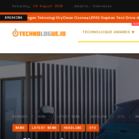
Saturday,
08 August 2026
· Jakarta, Indonesia
oad dengan Teknologi DryClean Ozone
LEPAS Siapkan Test Drive dan Progr
BREAKING
TECHNOLOGUE AWARDS ★
BERANDA
/
NEWS
/
LATEST NEWS
/
HEADLINE
/
OTO
/
J
NEWS
LATEST NEWS
HEADLINE
OTO