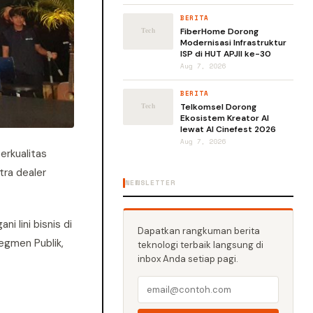
BERITA
FiberHome Dorong
Modernisasi Infrastruktur
ISP di HUT APJII ke-30
Aug 7, 2026
BERITA
Telkomsel Dorong
Ekosistem Kreator AI
lewat AI Cinefest 2026
Aug 7, 2026
erkualitas
tra dealer
NEWSLETTER
 lini bisnis di
Dapatkan rangkuman berita
egmen Publik,
teknologi terbaik langsung di
inbox Anda setiap pagi.