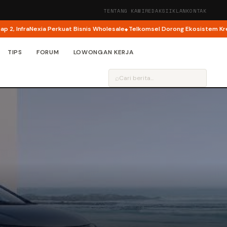
TENTANG KAMI
REDAKSI
IKLAN
KONTAK
aNexia Perkuat Bisnis Wholesale
Telkomsel Dorong Ekosistem Kreator AI l
TIPS
FORUM
LOWONGAN KERJA
⌕