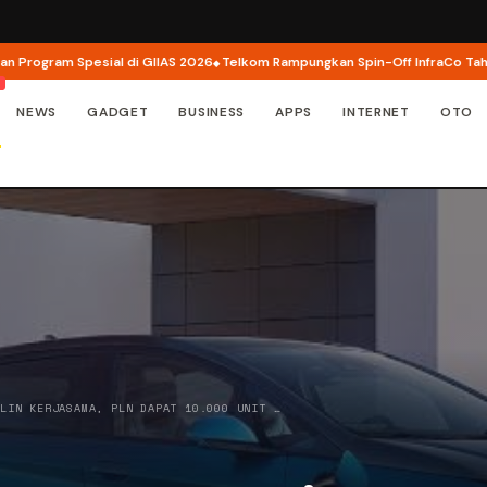
am Spesial di GIIAS 2026
Telkom Rampungkan Spin-Off InfraCo Tahap 2, Infr
NEWS
GADGET
BUSINESS
APPS
INTERNET
OTO
ALIN KERJASAMA, PLN DAPAT 10.000 UNIT …