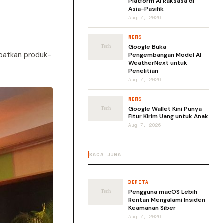
Platform AI Raksasa di
Asia-Pasifik
Aug 7, 2026
NEWS
Google Buka
patkan produk-
Pengembangan Model AI
WeatherNext untuk
Penelitian
Aug 7, 2026
NEWS
Google Wallet Kini Punya
Fitur Kirim Uang untuk Anak
Aug 7, 2026
BACA JUGA
BERITA
Pengguna macOS Lebih
Rentan Mengalami Insiden
Keamanan Siber
Aug 7, 2026