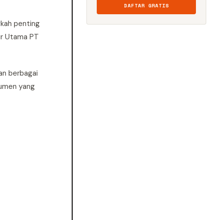
DAFTAR GRATIS
gkah penting
tur Utama PT
an berbagai
sumen yang