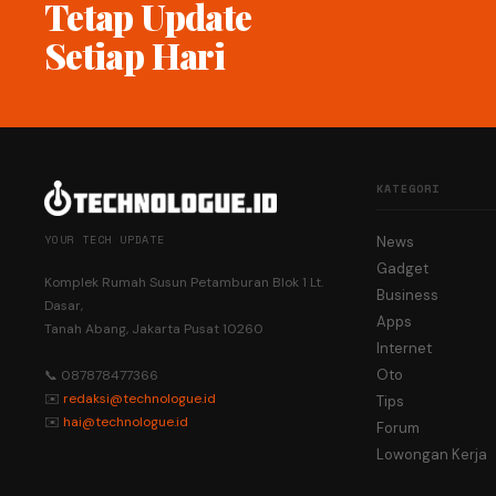
Tetap Update
Setiap Hari
KATEGORI
YOUR TECH UPDATE
News
Gadget
Komplek Rumah Susun Petamburan Blok 1 Lt.
Business
Dasar,
Apps
Tanah Abang, Jakarta Pusat 10260
Internet
Oto
📞 087878477366
✉️
redaksi@technologue.id
Tips
✉️
hai@technologue.id
Forum
Lowongan Kerja