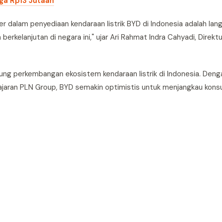
rga Rp13 Jutaan
r dalam penyediaan kendaraan listrik BYD di Indonesia adalah lan
erkelanjutan di negara ini," ujar Ari Rahmat Indra Cahyadi, Direk
kung perkembangan ekosistem kendaraan listrik di Indonesia. Deng
 jajaran PLN Group, BYD semakin optimistis untuk menjangkau kon