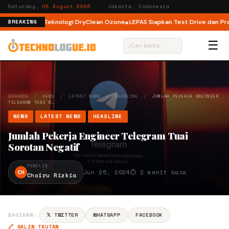
Saturday,
08 August 2026
· Jakarta, Indonesia
oad dengan Teknologi DryClean Ozone
LEPAS Siapkan Test Drive dan Progr
BREAKING
☰
⌕
BERANDA
/
NEWS
/
LATEST NEWS
/
HEADLINE
/
JUMLAH PEKERJA ENGINEER
TELEGRAM TUAI S…
NEWS
LATEST NEWS
HEADLINE
Jumlah Pekerja Engineer Telegram Tuai
Sorotan Negatif
PENULIS
CH
Jun 25, 2024
⏱ 2 menit baca
Choiru Rizkia
BAGIKAN:
𝕏 TWITTER
WHATSAPP
FACEBOOK
🔗 SALIN TAUTAN