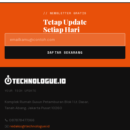
// NEWSLETTER GRATIS
Tetap Update
Setiap Hari
DAFTAR SEKARANG
YOUR TECH UPDATE
Komplek Rumah Susun Petamburan Blok 1 Lt. Dasar,
Tanah Abang, Jakarta Pusat 10260
📞 087878477366
✉️
redaksi@technologue.id