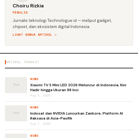
Choiru Rizkia
PENULIS
Jurnalis teknologi Technologue.id — meliput gadget,
chipset, dan ekosistem digital Indonesia.
LIHAT SEMUA ARTIKEL →
ARTIKEL TERKAIT
NEWS
Xiaomi TV S Mini LED 2026 Meluncur di Indonesia, Kini
Hadir hingga Ukuran 98 Inci
Aug 6, 2026
NEWS
Indosat dan NVIDIA Luncurkan Zankore, Platform AI
Raksasa di Asia-Pasifik
Aug 7, 2026
NEWS