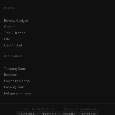
KONTEN
Review Gadget
Games
Tips & Tutorial
Oto
Cari Artikel
PERUSAHAAN
Tentang Kami
Redaksi
Lowongan Kerja
Pasang Iklan
Kebijakan Privasi
© 2026 TECHNOLOGUE.ID · HAK CIPTA DILINDUNGI
INSTAGRAM
TWITTER/X
YOUTUBE
FACEBOOK