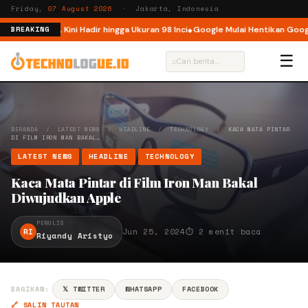
Friday,
07 August 2026
· Jakarta, Indonesia
 Indonesia, Kini Hadir hingga Ukuran 98 Inci
Google Mulai Hentikan Google
BREAKING
☰
⌕
BERANDA
/
LATEST NEWS
/
HEADLINE
/
TECHNOLOGY
/
KACA MATA PINTAR
DI FILM IRON MAN BAKAL…
LATEST NEWS
HEADLINE
TECHNOLOGY
Kaca Mata Pintar di Film Iron Man Bakal
Diwujudkan Apple
PENULIS
RI
Jun 25, 2024
⏱ 2 menit baca
Riyandy Aristyo
BAGIKAN:
𝕏 TWITTER
WHATSAPP
FACEBOOK
🔗 SALIN TAUTAN