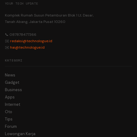
YOUR TECH UPDATE
Komplek Rumah Susun Petamburan Blok 1 Lt. Dasar,
Tanah Abang, Jakarta Pusat 10260
📞 087878477366
✉️
redaksi@technologue.id
✉️
hai@technologue.id
KATEGORI
News
Gadget
Business
Apps
Internet
Oto
Tips
Forum
Lowongan Kerja