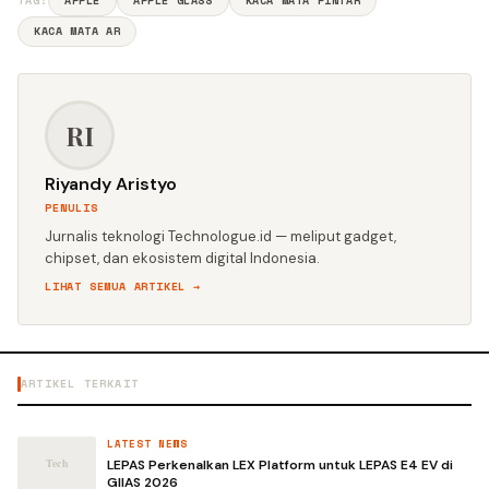
TAG:
APPLE
APPLE GLASS
KACA MATA PINTAR
KACA MATA AR
RI
Riyandy Aristyo
PENULIS
Jurnalis teknologi Technologue.id — meliput gadget,
chipset, dan ekosistem digital Indonesia.
LIHAT SEMUA ARTIKEL →
ARTIKEL TERKAIT
LATEST NEWS
LEPAS Perkenalkan LEX Platform untuk LEPAS E4 EV di
GIIAS 2026