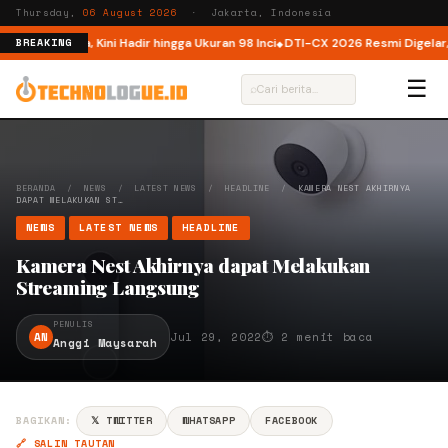
Thursday,
06 August 2026
· Jakarta, Indonesia
i Indonesia, Kini Hadir hingga Ukuran 98 Inci
DTI-CX 2026 Resmi Digelar, Pe
BREAKING
☰
⌕
BERANDA
/
NEWS
/
LATEST NEWS
/
HEADLINE
/
KAMERA NEST AKHIRNYA
DAPAT MELAKUKAN ST…
NEWS
LATEST NEWS
HEADLINE
Kamera Nest Akhirnya dapat Melakukan
Streaming Langsung
PENULIS
AN
Jul 29, 2022
⏱ 2 menit baca
Anggi Maysarah
BAGIKAN:
𝕏 TWITTER
WHATSAPP
FACEBOOK
🔗 SALIN TAUTAN