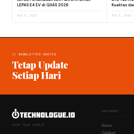
LEPAS E4 EV di GIIAS 2026
Kualitas d
AUG 5, 2026
AUG 5, 2026
// NEWSLETTER GRATIS
Tetap Update
Setiap Hari
KATEGORI
YOUR TECH UPDATE
News
Gadget