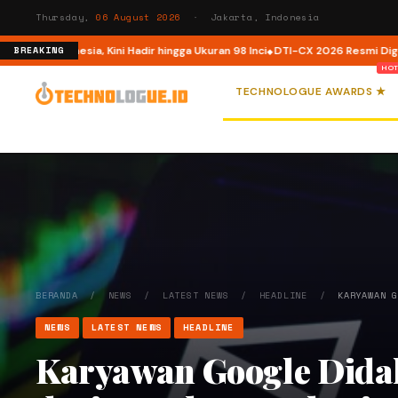
Thursday,
06 August 2026
· Jakarta, Indonesia
i Indonesia, Kini Hadir hingga Ukuran 98 Inci
DTI-CX 2026 Resmi Digelar, Pe
BREAKING
TECHNOLOGUE AWARDS ★
BERANDA
/
NEWS
/
LATEST NEWS
/
HEADLINE
/
KARYAWAN 
NEWS
LATEST NEWS
HEADLINE
Karyawan Google Dida