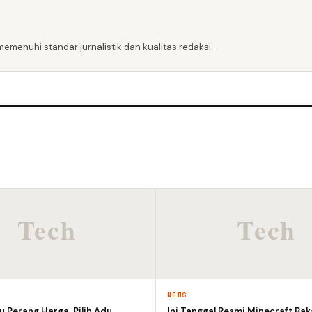
emenuhi standar jurnalistik dan kualitas redaksi.
NEWS
 Perang Harga, Pilih Adu
Ini Tanggal Resmi Minecraft Bak