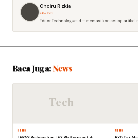
Choiru Rizkia
CH
EDITOR
Editor Technologue.id — memastikan setiap artikel m
Baca Juga:
News
NEWS
NEWS
LEPAS Perkenalkan LEX Platform untuk
BYD Tak Mau