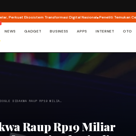
rkuat Ekosistem Transformasi Digital Nasional
Peneliti Temukan Celah Kea
NEWS
GADGET
BUSINESS
APPS
INTERNET
OTO
GOOGLE DIDAKWA RAUP RP19 MILIA…
kwa Raup Rp19 Miliar