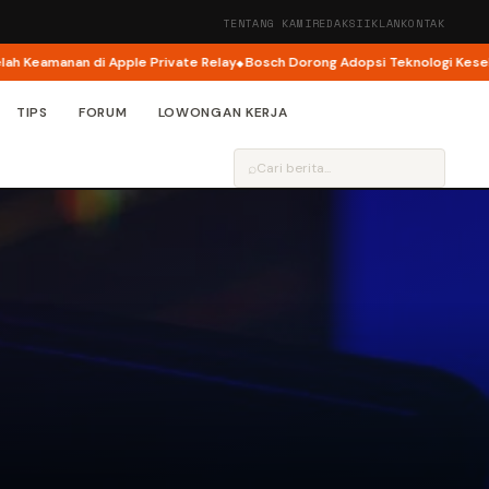
TENTANG KAMI
REDAKSI
IKLAN
KONTAK
manan di Apple Private Relay
Bosch Dorong Adopsi Teknologi Keselamatan
TIPS
FORUM
LOWONGAN KERJA
⌕