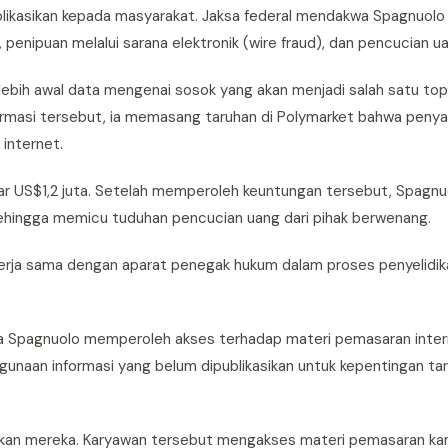
blikasikan kepada masyarakat. Jaksa federal mendakwa Spagnuol
penipuan melalui sarana elektronik (wire fraud), dan pencucian u
bih awal data mengenai sosok yang akan menjadi salah satu top
formasi tersebut, ia memasang taruhan di Polymarket bahwa peny
 internet.
ar US$1,2 juta. Setelah memperoleh keuntungan tersebut, Spagnu
ehingga memicu tuduhan pencucian uang dari pihak berwenang.
erja sama dengan aparat penegak hukum dalam proses penyelidi
 Spagnuolo memperoleh akses terhadap materi pemasaran intern
aan informasi yang belum dipublikasikan untuk kepentingan taru
ikan mereka. Karyawan tersebut mengakses materi pemasaran ka