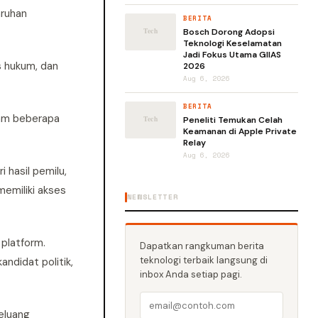
aruhan
BERITA
Bosch Dorong Adopsi
Teknologi Keselamatan
Jadi Fokus Utama GIIAS
s hukum, dan
2026
Aug 6, 2026
BERITA
lam beberapa
Peneliti Temukan Celah
Keamanan di Apple Private
Relay
Aug 6, 2026
hasil pemilu,
emiliki akses
NEWSLETTER
 platform.
Dapatkan rangkuman berita
teknologi terbaik langsung di
andidat politik,
inbox Anda setiap pagi.
eluang