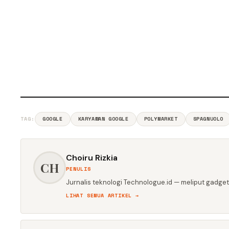
TAG:
GOOGLE
KARYAWAN GOOGLE
POLYMARKET
SPAGNUOLO
Choiru Rizkia
CH
PENULIS
Jurnalis teknologi Technologue.id — meliput gadget,
LIHAT SEMUA ARTIKEL →