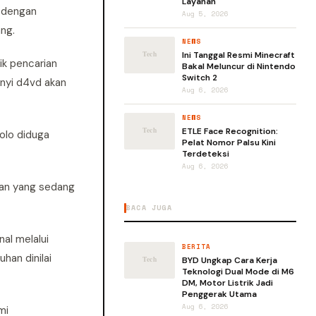
Layanan
o dengan
Aug 5, 2026
ang.
NEWS
Ini Tanggal Resmi Minecraft
ik pencarian
Bakal Meluncur di Nintendo
Switch 2
anyi d4vd akan
Aug 6, 2026
NEWS
ETLE Face Recognition:
olo diduga
Pelat Nomor Palsu Kini
Terdeteksi
Aug 6, 2026
kan yang sedang
BACA JUGA
al melalui
BERITA
han dinilai
BYD Ungkap Cara Kerja
Teknologi Dual Mode di M6
DM, Motor Listrik Jadi
Penggerak Utama
Aug 6, 2026
mi