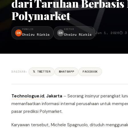
dari Taruhan Berbasis 
Polymarket
PENULIS
EDITOR
CH
CH
Jun 1, 2026
⏱ 3
Choiru Rizkia
Choiru Rizkia
BAGIKAN:
𝕏 TWITTER
WHATSAPP
FACEBOOK
Technologue.id
,
Jakarta
– Seorang insinyur perangkat lun
memanfaatkan informasi internal perusahaan untuk memperole
pasar prediksi Polymarket.
Karyawan tersebut, Michele Spagnuolo, dituduh menggunakan