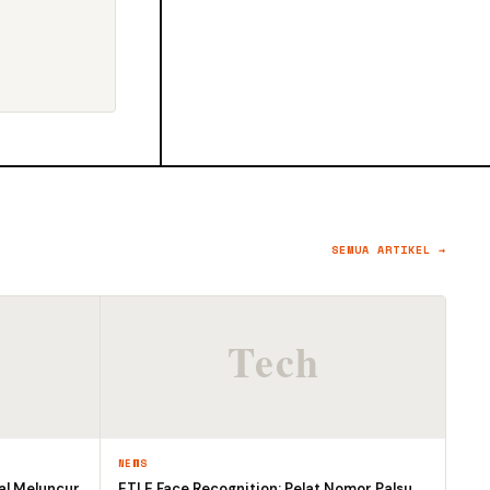
SEMUA ARTIKEL →
NEWS
al Meluncur
ETLE Face Recognition: Pelat Nomor Palsu