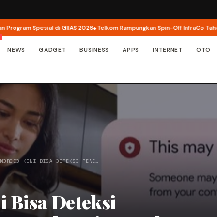
gram Spesial di GIIAS 2026
Telkom Rampungkan Spin-Off InfraCo Tahap 2, I
NEWS
GADGET
BUSINESS
APPS
INTERNET
OTO
ANDROID KINI BISA DETEKSI PENE…
 Bisa Deteksi