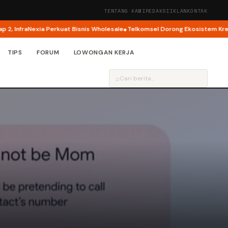
TENTANG KAMI
REDAKSI
IKLAN
KONTAK
nfraNexia Perkuat Bisnis Wholesale
Telkomsel Dorong Ekosistem Kreator AI
TIPS
FORUM
LOWONGAN KERJA
⌕