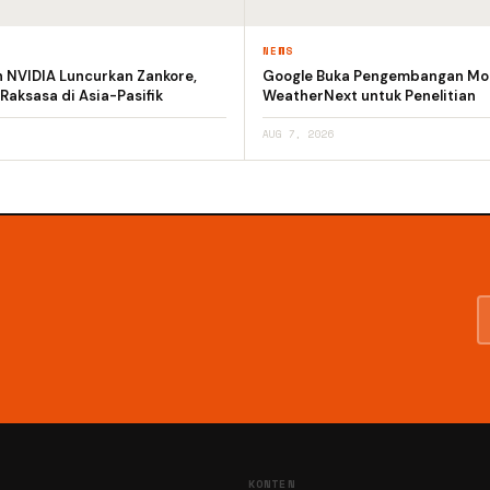
NEWS
n NVIDIA Luncurkan Zankore,
Google Buka Pengembangan Mod
 Raksasa di Asia-Pasifik
WeatherNext untuk Penelitian
AUG 7, 2026
KONTEN