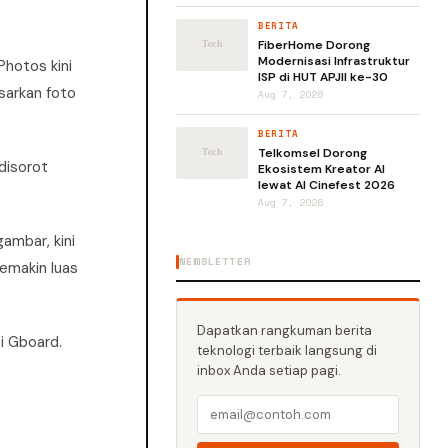
BERITA
FiberHome Dorong
Modernisasi Infrastruktur
Photos kini
ISP di HUT APJII ke-30
sarkan foto
Aug 7, 2026
BERITA
Telkomsel Dorong
disorot
Ekosistem Kreator AI
lewat AI Cinefest 2026
Aug 7, 2026
ambar, kini
NEWSLETTER
emakin luas
Dapatkan rangkuman berita
i Gboard.
teknologi terbaik langsung di
inbox Anda setiap pagi.