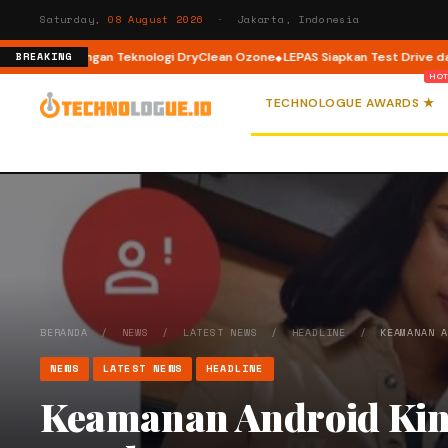
Saturday,
08 August 2026
· Jakarta, Indonesia
 Load dengan Teknologi DryClean Ozone
LEPAS Siapkan Test Drive dan Pro
BREAKING
TECHNOLOGUE AWARDS ★
BERANDA
/
NEWS
/
LATEST NEWS
/
HEADLINE
/
KEAMANAN 
NEWS
LATEST NEWS
HEADLINE
Keamanan Android Kini