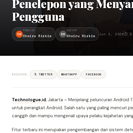
Penelepon yang Menya
Pengguna
PENULIS
EDITOR
CH
CH
Jun 3, 2026
⏱ 2
Choiru Rizkia
Choiru Rizkia
BAGIKAN:
𝕏 TWITTER
WHATSAPP
FACEBOOK
Technologue.id
, Jakarta – Menjelang peluncuran Android 1
untuk perangkat Android. Salah satu yang paling mencuri pe
canggih dan mampu mengenali upaya pelaku kejahatan yan
Fitur terbaru ini merupakan pengembangan dari sistem dete