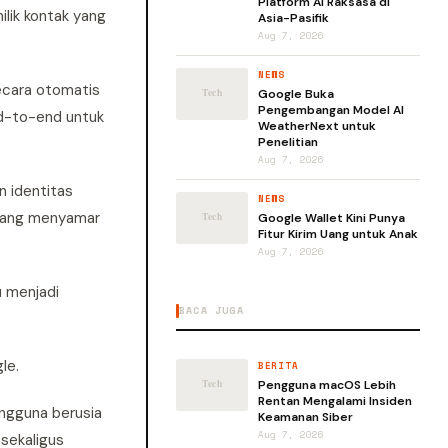
Platform AI Raksasa di
ilik kontak yang
Asia-Pasifik
Aug 7, 2026
NEWS
secara otomatis
Google Buka
Pengembangan Model AI
nd-to-end untuk
WeatherNext untuk
Penelitian
Aug 7, 2026
n identitas
NEWS
sedang menyamar
Google Wallet Kini Punya
Fitur Kirim Uang untuk Anak
Aug 7, 2026
u menjadi
BACA JUGA
le.
BERITA
Pengguna macOS Lebih
Rentan Mengalami Insiden
engguna berusia
Keamanan Siber
Aug 7, 2026
 sekaligus