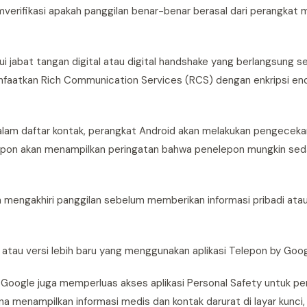
erifikasi apakah panggilan benar-benar berasal dari perangkat m
ui jabat tangan digital atau digital handshake yang berlangsung 
anfaatkan Rich Communication Services (RCS) dengan enkripsi e
lam daftar kontak, perangkat Android akan melakukan pengeceka
si Telepon akan menampilkan peringatan bahwa penelepon mungkin 
 mengakhiri panggilan sebelum memberikan informasi pribadi ata
2 atau versi lebih baru yang menggunakan aplikasi Telepon by Goog
 Google juga memperluas akses aplikasi Personal Safety untuk p
 menampilkan informasi medis dan kontak darurat di layar kunci,