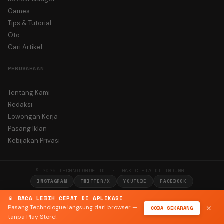
Games
Tips & Tutorial
Oto
Cari Artikel
PERUSAHAAN
Tentang Kami
Redaksi
Lowongan Kerja
Pasang Iklan
Kebijakan Privasi
© 2026 TECHNOLOGUE.ID · HAK CIPTA DILINDUNGI
INSTAGRAM
TWITTER/X
YOUTUBE
FACEBOOK
📱 BACA LEBIH CEPAT DI APLIKASI
Pasang Technologue langsung dari browser —
COBA SEKARANG
✕
tanpa Play Store!