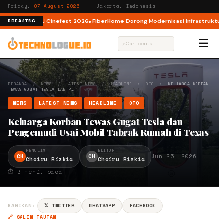
Friday,
07 August 2026
· Jakarta, Indonesia
 AI lewat AI Cinefest 2026
FiberHome Dorong Modernisasi Infrastruktur IS
BREAKING
☰
⌕
BERANDA
/
NEWS
/
LATEST NEWS
/
HEADLINE
/
OTO
/
KELUARGA KORBAN
TEWAS GUGAT TESLA DAN P…
NEWS
LATEST NEWS
HEADLINE
OTO
Keluarga Korban Tewas Gugat Tesla dan
Pengemudi Usai Mobil Tabrak Rumah di Texas
PENULIS
EDITOR
CH
CH
Jun 25, 2026
Choiru Rizkia
Choiru Rizkia
⏱ 3 menit baca
BAGIKAN:
𝕏 TWITTER
WHATSAPP
FACEBOOK
🔗 SALIN TAUTAN