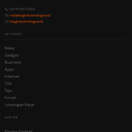
📞 087878477366
✉️
redaksi@technologue.id
✉️
hai@technologue.id
KATEGORI
News
Gadget
Business
Apps
Internet
Oto
Tips
Forum
Lowongan Kerja
KONTEN
Review Gadget