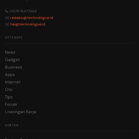
📞 087878477366
✉️
redaksi@technologue.id
✉️
hai@technologue.id
KATEGORI
News
Gadget
Business
Apps
Internet
Oto
Tips
Forum
Lowongan Kerja
KONTEN