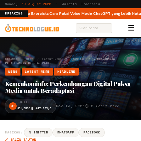
Monday,
10 August 2026
· Jakarta, Indonesia
ingga The Tao Exorcist
Cara Pakai Voice Mode ChatGPT yang Lebih Natural
BREAKING
☰
⌕
BERANDA
/
NEWS
/
LATEST NEWS
/
HEADLINE
/
KEMENKOMINFO:
PERKEMBANGAN DIGITAL PAKS…
NEWS
LATEST NEWS
HEADLINE
Kemenkominfo: Perkembangan Digital Paksa
Media untuk Beradaptasi
PENULIS
RI
Nov 13, 2023
⏱ 2 menit baca
Riyandy Aristyo
BAGIKAN:
𝕏 TWITTER
WHATSAPP
FACEBOOK
🔗 SALIN TAUTAN