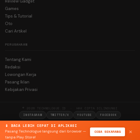
Review Gadget
Games
Tips & Tutorial
Oto
Cari Artikel
PERUSAHAAN
Tentang Kami
Redaksi
Lowongan Kerja
Pasang Iklan
Kebijakan Privasi
© 2026 TECHNOLOGUE.ID · HAK CIPTA DILINDUNGI
INSTAGRAM
TWITTER/X
YOUTUBE
FACEBOOK
📱 BACA LEBIH CEPAT DI APLIKASI
Pasang Technologue langsung dari browser —
COBA SEKARANG
✕
tanpa Play Store!