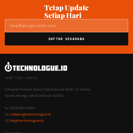
Tetap Update
Setiap Hari
DAFTAR SEKARANG
YOUR TECH UPDATE
Komplek Rumah Susun Petamburan Blok 1 Lt. Dasar,
Tanah Abang, Jakarta Pusat 10260
📞 087878477366
✉️
redaksi@technologue.id
✉️
hai@technologue.id