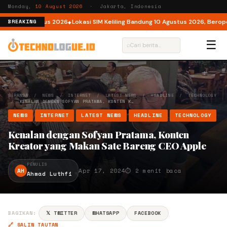
Monday,
10 August 2026
· Jakarta, Indonesia
enin 10 Agustus 2026
Lokasi SIM Keliling Bandung 10 Agustus 2026, Beroperasi
BREAKING
☰
⌕
BERANDA
/
NEWS
/
INTERNET
/
LATEST NEWS
/
HEADLINE
/
TECHNOLOGY
/
KENALAN DENGAN SOFYAN PRATAMA, KONTEN K…
NEWS
INTERNET
LATEST NEWS
HEADLINE
TECHNOLOGY
Kenalan dengan Sofyan Pratama, Konten
Kreator yang Makan Sate Bareng CEO Apple
PENULIS
AH
Apr 17, 2024
⏱ 2 menit baca
Ahmad Luthfi
BAGIKAN:
𝕏 TWITTER
WHATSAPP
FACEBOOK
🔗 SALIN TAUTAN