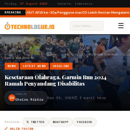
Friday,
07 August 2026
· Jakarta, Indonesia
ktur ISP di HUT APJII ke-30
Pengguna macOS Lebih Rentan Mengalami Insi
BREAKING
☰
⌕
BERANDA
/
NEWS
/
LATEST NEWS
/
HEADLINE
/
KESETARAAN OLAHRAGA,
GARMIN RUN 2024 RA…
NEWS
LATEST NEWS
HEADLINE
Kesetaraan Olahraga, Garmin Run 2024
Ramah Penyandang Disabilitas
PENULIS
CH
Sep 30, 2024
⏱ 3 menit baca
Choiru Rizkia
BAGIKAN:
𝕏 TWITTER
WHATSAPP
FACEBOOK
🔗 SALIN TAUTAN