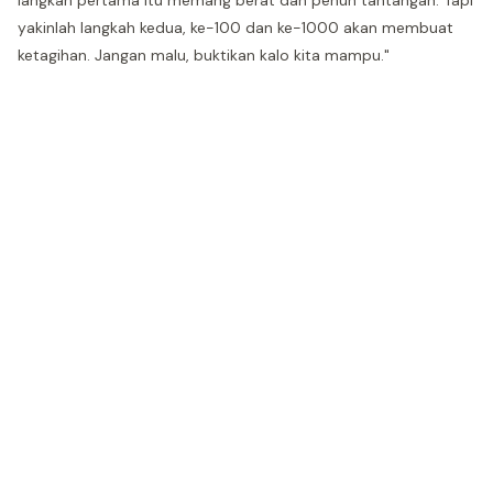
langkah pertama itu memang berat dan penuh tantangan. Tapi
yakinlah langkah kedua, ke-100 dan ke-1000 akan membuat
ketagihan. Jangan malu, buktikan kalo kita mampu."