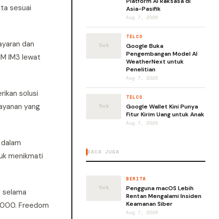
Platform AI Raksasa di
ata sesuai
Asia-Pasifik
Aug 7, 2026
TELCO
bayaran dan
Google Buka
Pengembangan Model AI
IM IM3 lewat
WeatherNext untuk
Penelitian
Aug 7, 2026
ikan solusi
TELCO
layanan yang
Google Wallet Kini Punya
Fitur Kirim Uang untuk Anak
Aug 7, 2026
 dalam
BACA JUGA
tuk menikmati
BERITA
Pengguna macOS Lebih
a selama
Rentan Mengalami Insiden
Keamanan Siber
0.000. Freedom
Aug 7, 2026