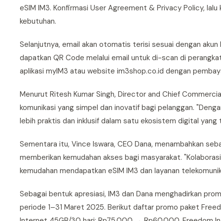
eSIM IM3. Konfirmasi User Agreement & Privacy Policy, lalu 
kebutuhan.
Selanjutnya, email akan otomatis terisi sesuai dengan akun 
dapatkan QR Code melalui email untuk di-scan di perangka
aplikasi myIM3 atau website im3shop.co.id dengan pembaya
Menurut Ritesh Kumar Singh, Director and Chief Commercia
komunikasi yang simpel dan inovatif bagi pelanggan. "Denga
lebih praktis dan inklusif dalam satu ekosistem digital yang t
Sementara itu, Vince Iswara, CEO Dana, menambahkan sebag
memberikan kemudahan akses bagi masyarakat. "Kolaborasi 
kemudahan mendapatkan eSIM IM3 dan layanan telekomunikasi
Sebagai bentuk apresiasi, IM3 dan Dana menghadirkan prom
periode 1–31 Maret 2025. Berikut daftar promo paket Fre
Internet 45GB/30 hari: Rp75.000 → Rp60.000. Freedom I