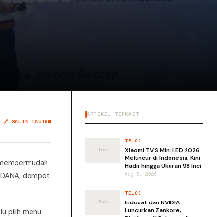
ARTIKEL TERKAIT
🔗 SALIN TAUTAN
TELCO
Xiaomi TV S Mini LED 2026
Meluncur di Indonesia, Kini
in mempermudah
Hadir hingga Ukuran 98 Inci
ui DANA, dompet
Aug 6, 2026
TELCO
Indosat dan NVIDIA
Luncurkan Zankore,
lu pilih menu