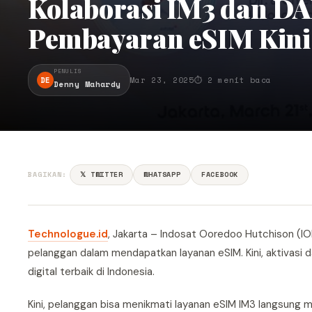
Kolaborasi IM3 dan DA
Pembayaran eSIM Kini 
PENULIS
DE
Mar 23, 2025
⏱ 2 menit baca
Denny Mahardy
BAGIKAN:
𝕏 TWITTER
WHATSAPP
FACEBOOK
Technologue.id
, Jakarta – Indosat Ooredoo Hutchison (I
pelanggan dalam mendapatkan layanan eSIM. Kini, aktivasi 
digital terbaik di Indonesia.
Kini, pelanggan bisa menikmati layanan eSIM IM3 langsung mela