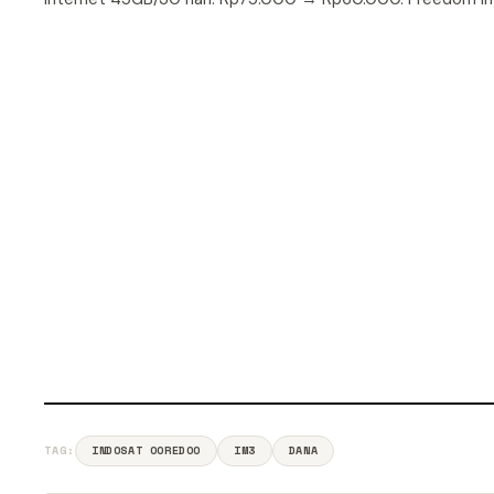
TAG:
INDOSAT OOREDOO
IM3
DANA