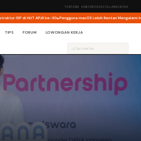
TENTANG KAMI
REDAKSI
IKLAN
KONTAK
r ISP di HUT APJII ke-30
Pengguna macOS Lebih Rentan Mengalami Insiden
TIPS
FORUM
LOWONGAN KERJA
⌕