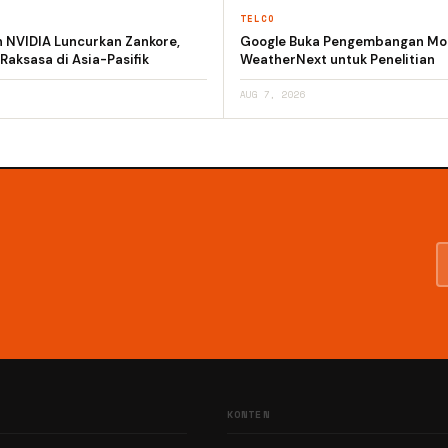
TELCO
n NVIDIA Luncurkan Zankore,
Google Buka Pengembangan Mod
 Raksasa di Asia-Pasifik
WeatherNext untuk Penelitian
AUG 7, 2026
KONTEN