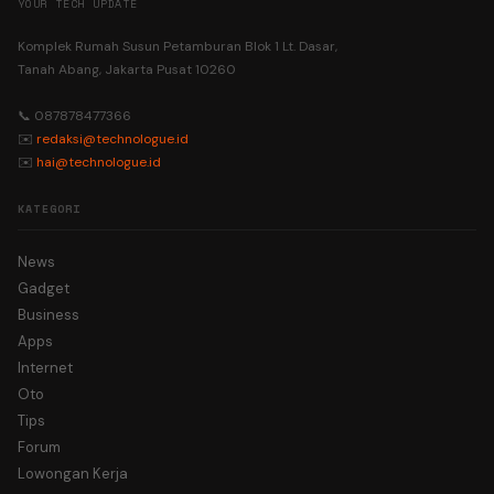
YOUR TECH UPDATE
Komplek Rumah Susun Petamburan Blok 1 Lt. Dasar,
Tanah Abang, Jakarta Pusat 10260
📞 087878477366
✉️
redaksi@technologue.id
✉️
hai@technologue.id
KATEGORI
News
Gadget
Business
Apps
Internet
Oto
Tips
Forum
Lowongan Kerja