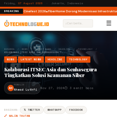
Friday,
07 August 2026
· Jakarta, Indonesia
AI lewat AI Cinefest 2026
FiberHome Dorong Modernisasi Infrastruktur ISP
BREAKING
☰
⌕
BERANDA
/
NEWS
/
LATEST NEWS
/
HEADLINE
/
TECHNOLOGY
/
KOLABORASI ITSEC ASIA DAN SENHASEGURA T…
NEWS
LATEST NEWS
HEADLINE
TECHNOLOGY
Kolaborasi ITSEC Asia dan Senhasegura
Tingkatkan Solusi Keamanan Siber
PENULIS
AH
Nov 27, 2024
⏱ 3 menit baca
Ahmad Luthfi
BAGIKAN:
𝕏 TWITTER
WHATSAPP
FACEBOOK
🔗 SALIN TAUTAN