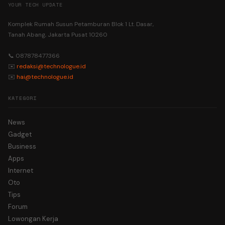
YOUR TECH UPDATE
Komplek Rumah Susun Petamburan Blok 1 Lt. Dasar,
Tanah Abang, Jakarta Pusat 10260
📞 087878477366
✉️
redaksi@technologue.id
✉️
hai@technologue.id
KATEGORI
News
Gadget
Business
Apps
Internet
Oto
Tips
Forum
Lowongan Kerja