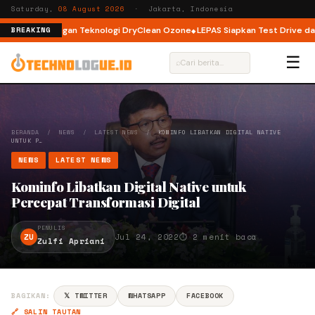
Saturday,
08 August 2026
· Jakarta, Indonesia
nt Load dengan Teknologi DryClean Ozone
LEPAS Siapkan Test Drive dan P
BREAKING
☰
⌕
BERANDA
/
NEWS
/
LATEST NEWS
/
KOMINFO LIBATKAN DIGITAL NATIVE
UNTUK P…
NEWS
LATEST NEWS
Kominfo Libatkan Digital Native untuk
Percepat Transformasi Digital
PENULIS
ZU
Jul 24, 2022
⏱ 2 menit baca
Zulfi Apriani
BAGIKAN:
𝕏 TWITTER
WHATSAPP
FACEBOOK
🔗 SALIN TAUTAN