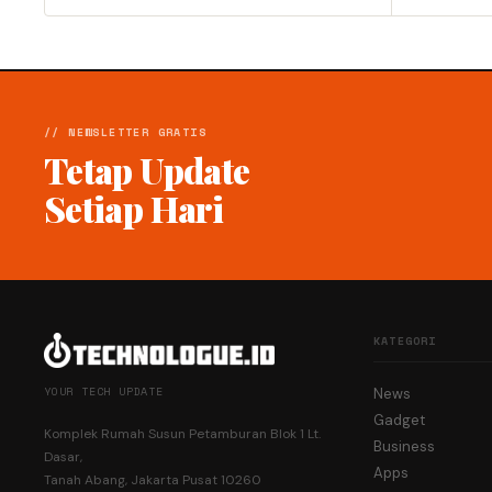
// NEWSLETTER GRATIS
Tetap Update
Setiap Hari
KATEGORI
YOUR TECH UPDATE
News
Gadget
Komplek Rumah Susun Petamburan Blok 1 Lt.
Business
Dasar,
Apps
Tanah Abang, Jakarta Pusat 10260