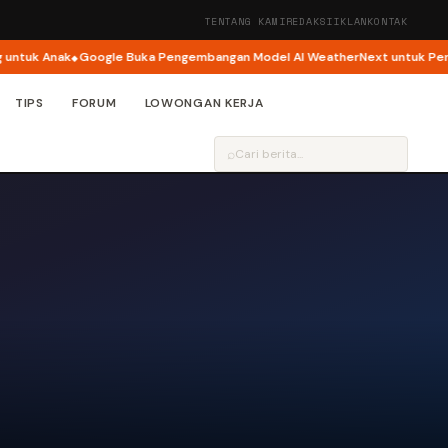
TENTANG KAMI
REDAKSI
IKLAN
KONTAK
tuk Anak
Google Buka Pengembangan Model AI WeatherNext untuk Penelit
TIPS
FORUM
LOWONGAN KERJA
⌕