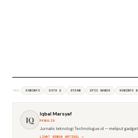
TAG:
KOMINFO
DOTA 2
STEAM
EPIC GAMES
KOMINFO B
Iqbal Marsyaf
IQ
PENULIS
Jurnalis teknologi Technologue.id — meliput gadget,
LIHAT SEMUA ARTIKEL →