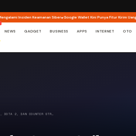
lami Insiden Keamanan Siber
Google Wallet Kini Punya Fitur Kirim Uang un
NEWS
GADGET
BUSINESS
APPS
INTERNET
OTO
M, DOTA 2, DAN COUNTER STR…