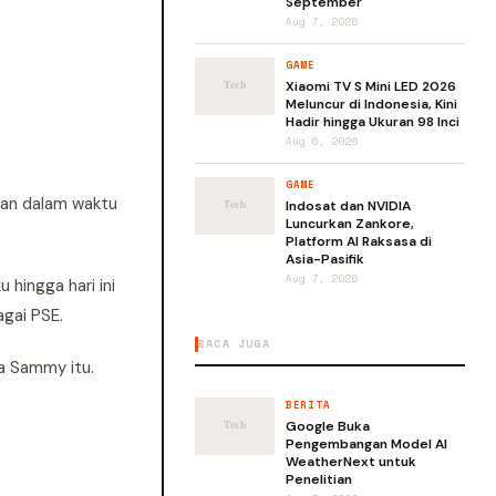
September
Aug 7, 2026
GAME
Xiaomi TV S Mini LED 2026
Meluncur di Indonesia, Kini
Hadir hingga Ukuran 98 Inci
Aug 6, 2026
GAME
kan dalam waktu
Indosat dan NVIDIA
Luncurkan Zankore,
Platform AI Raksasa di
Asia-Pasifik
Aug 7, 2026
 hingga hari ini
agai PSE.
BACA JUGA
pa Sammy itu.
BERITA
Google Buka
Pengembangan Model AI
WeatherNext untuk
Penelitian