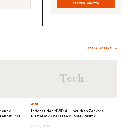
DAFTAR GRATIS
SEMUA ARTIKEL →
GAME
ncur di
Indosat dan NVIDIA Luncurkan Zankore,
ran 98 Inci
Platform AI Raksasa di Asia-Pasifik
AUG 7, 2026