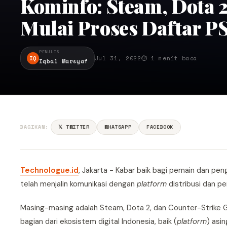
Kominfo: Steam, Dota 2
Mulai Proses Daftar P
PENULIS
IQ
Jul 31, 2022
⏱ 1 menit baca
Iqbal Marsyaf
BAGIKAN:
𝕏 TWITTER
WHATSAPP
FACEBOOK
Technologue.id
, Jakarta - Kabar baik bagi pemain dan p
telah menjalin komunikasi dengan
platform
distribusi dan pe
Masing-masing adalah Steam, Dota 2, dan Counter-Strike Gl
bagian dari ekosistem digital Indonesia, baik (
platform
) asi