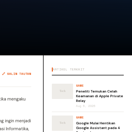
ARTIKEL TERKAIT
🔗 SALIN TAUTAN
GAME
Peneliti Temukan Celah
Keamanan di Apple Private
atika mengaku
Relay
Aug 6, 2026
GAME
g ingin menjadi
Google Mulai Hentikan
Google Assistant pada 4
si Informatika,