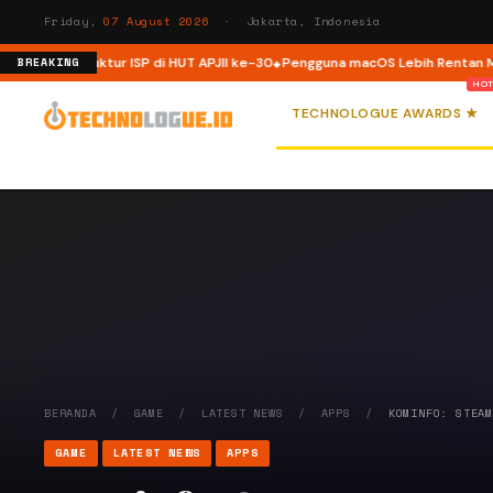
Friday,
07 August 2026
· Jakarta, Indonesia
 Infrastruktur ISP di HUT APJII ke-30
Pengguna macOS Lebih Rentan Menga
BREAKING
TECHNOLOGUE AWARDS ★
BERANDA
/
GAME
/
LATEST NEWS
/
APPS
/
KOMINFO: STEA
GAME
LATEST NEWS
APPS