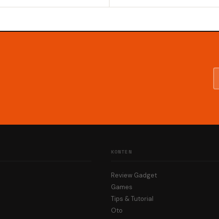
KONTEN
Review Gadget
Games
Tips & Tutorial
Oto