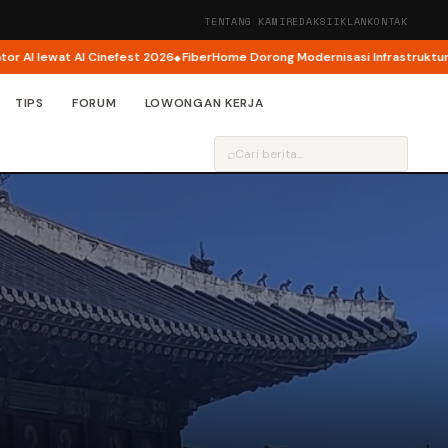
TENTANG KAMI
REDAKSI
IKLAN
KONTAK
ewat AI Cinefest 2026
FiberHome Dorong Modernisasi Infrastruktur ISP di 
TIPS
FORUM
LOWONGAN KERJA
⌕