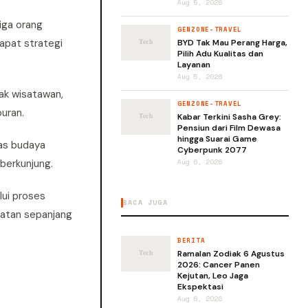
Aug 5, 2026
iga orang
GENZONE-TRAVEL
rapat strategi
BYD Tak Mau Perang Harga,
Pilih Adu Kualitas dan
Layanan
Aug 5, 2026
yak wisatawan,
GENZONE-TRAVEL
buran.
Kabar Terkini Sasha Grey:
Pensiun dari Film Dewasa
hingga Suarai Game
tas budaya
Cyberpunk 2077
berkunjung.
Aug 6, 2026
lui proses
BACA JUGA
latan sepanjang
BERITA
Ramalan Zodiak 6 Agustus
2026: Cancer Panen
Kejutan, Leo Jaga
Ekspektasi
Aug 6, 2026