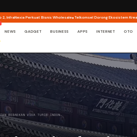
aNexia Perkuat Bisnis Wholesale
Telkomsel Dorong Ekosistem Kreator AI l
NEWS
GADGET
BUSINESS
APPS
INTERNET
OTO
ATAN BEBASKAN VISA TURIS INDON…