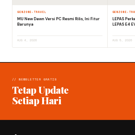
GENZONE-TRAVEL
GENZONE-TR
MU New Dawn Versi PC Resmi Rilis, Ini Fitur
LEPAS Perke
Barunya
LEPAS E4 E
AUG 4, 2026
AUG 5, 2026
// NEWSLETTER GRATIS
Tetap Update
Setiap Hari