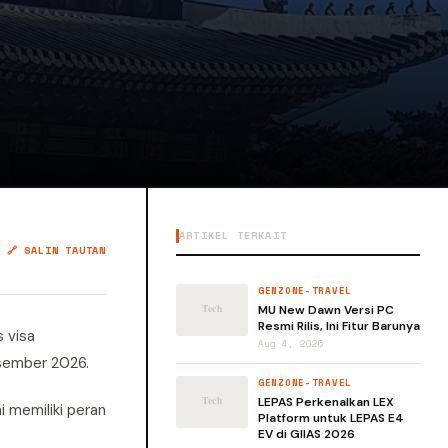
ARTIKEL TERKAIT
🔗 SALIN TAUTAN
GENZONE-TRAVEL
MU New Dawn Versi PC
Resmi Rilis, Ini Fitur Barunya
 visa
Aug 4, 2026
esember 2026.
GENZONE-TRAVEL
LEPAS Perkenalkan LEX
i memiliki peran
Platform untuk LEPAS E4
EV di GIIAS 2026