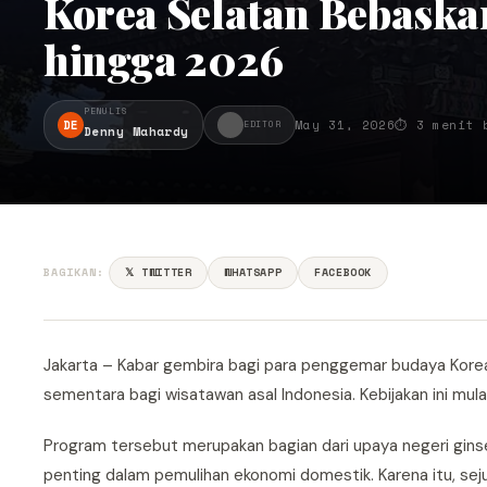
Korea Selatan Bebaskan
hingga 2026
PENULIS
DE
May 31, 2026
⏱ 3 menit 
EDITOR
Denny Mahardy
BAGIKAN:
𝕏 TWITTER
WHATSAPP
FACEBOOK
Jakarta – Kabar gembira bagi para penggemar budaya Kore
sementara bagi wisatawan asal Indonesia. Kebijakan ini mu
Program tersebut merupakan bagian dari upaya negeri ginsen
penting dalam pemulihan ekonomi domestik. Karena itu, seju