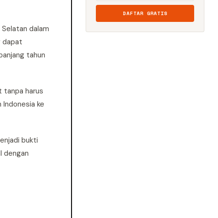
DAFTAR GRATIS
a Selatan dalam
g dapat
panjang tahun
t tanpa harus
 Indonesia ke
njadi bukti
l dengan