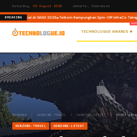
Saturday,
08 August 2026
· Jakarta, Indonesia
m Spesial di GIIAS 2026
Telkom Rampungkan Spin-Off InfraCo Tahap 2, Infr
BREAKING
TECHNOLOGUE AWARDS ★
BERANDA
/
GENZONE-TRAVEL
/
GENZONE-LATEST
/
KOREA SEL
GENZONE-TRAVEL
GENZONE-LATEST