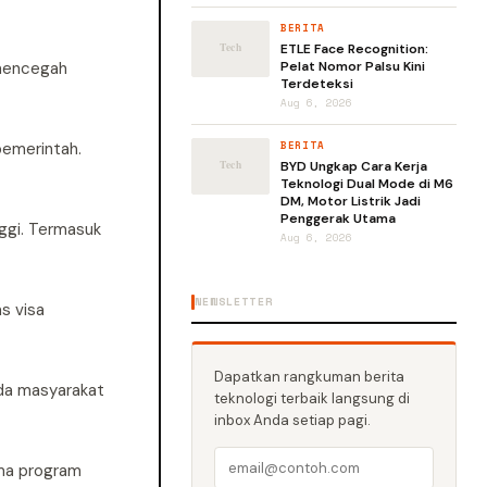
BERITA
ETLE Face Recognition:
 mencegah
Pelat Nomor Palsu Kini
Terdeteksi
Aug 6, 2026
pemerintah.
BERITA
BYD Ungkap Cara Kerja
Teknologi Dual Mode di M6
DM, Motor Listrik Jadi
Penggerak Utama
nggi. Termasuk
Aug 6, 2026
NEWSLETTER
s visa
Dapatkan rangkuman berita
ada masyarakat
teknologi terbaik langsung di
inbox Anda setiap pagi.
ama program