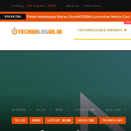
Sunday,
09 August 2026
· Jakarta, Indonesia
lar, Ajak Pelari Melampaui Batas Diri
MODENA Luncurkan Mesin Cuci Front
BREAKING
TECHNOLOGUE AWARDS ★
BERANDA
/
TELCO
/
NEWS
/
LATEST NEWS
/
HEADLINE
TELCO
NEWS
LATEST NEWS
HEADLINE
TECHNOLOGY