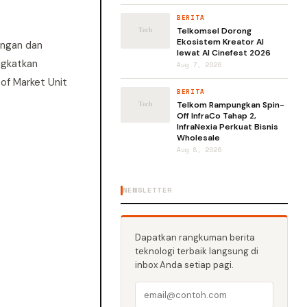
BERITA
Telkomsel Dorong
Ekosistem Kreator AI
ingan dan
lewat AI Cinefest 2026
ngkatkan
Aug 7, 2026
 of Market Unit
BERITA
Telkom Rampungkan Spin-
Off InfraCo Tahap 2,
InfraNexia Perkuat Bisnis
Wholesale
Aug 8, 2026
NEWSLETTER
Dapatkan rangkuman berita
teknologi terbaik langsung di
inbox Anda setiap pagi.