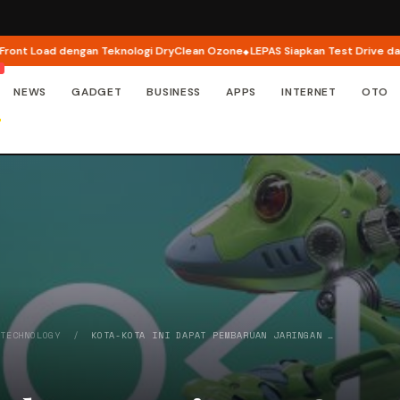
 Load dengan Teknologi DryClean Ozone
LEPAS Siapkan Test Drive dan Pro
NEWS
GADGET
BUSINESS
APPS
INTERNET
OTO
/
TECHNOLOGY
/
KOTA-KOTA INI DAPAT PEMBARUAN JARINGAN …