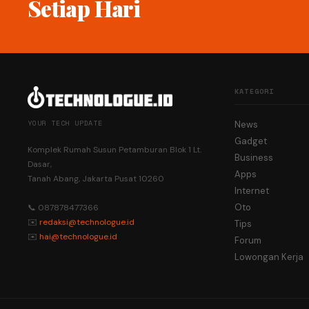
Setiap Hari
KATEGORI
YOUR TECH UPDATE
News
Gadget
Komplek Rumah Susun Petamburan Blok 1 Lt.
Business
Dasar,
Apps
Tanah Abang, Jakarta Pusat 10260
Internet
Oto
📞 087878477366
✉️
redaksi@technologue.id
Tips
✉️
hai@technologue.id
Forum
Lowongan Kerja