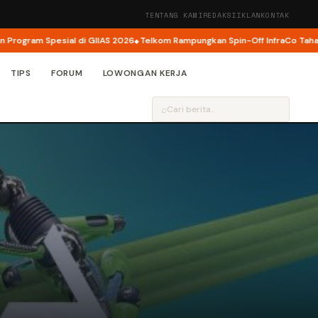
TENTANG KAMI
REDAKSI
IKLAN
KONTAK
gram Spesial di GIIAS 2026
Telkom Rampungkan Spin-Off InfraCo Tahap 2, I
TIPS
FORUM
LOWONGAN KERJA
⌕