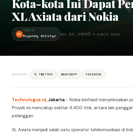
Kota-kota Ini Dapat P
XL Axiata dari Nokia
PENULIS
RI
Apr 26, 2024
⏱ 2 menit baca
Riyandy Aristyo
BAGIKAN:
𝕏 TWITTER
WHATSAPP
FACEBOOK
Technologue.id
, Jakarta
- Nokia berhasil menyelesaikan p
Proyek ini mencakup sekitar 4.400 titik, antara lain peng
pelanggan.
XL Axiata menjadi salah satu operator telekomunikasi di In