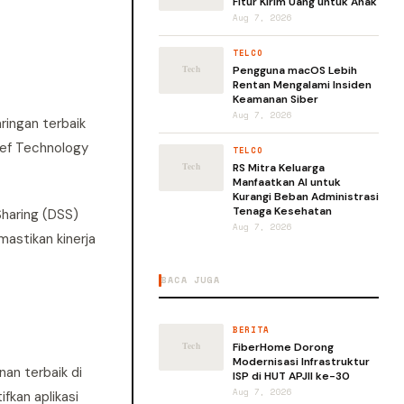
Fitur Kirim Uang untuk Anak
Aug 7, 2026
TELCO
Pengguna macOS Lebih
Rentan Mengalami Insiden
Keamanan Siber
Aug 7, 2026
ringan terbaik
ief Technology
TELCO
RS Mitra Keluarga
Manfaatkan AI untuk
Kurangi Beban Administrasi
Tenaga Kesehatan
Sharing (DSS)
Aug 7, 2026
astikan kinerja
BACA JUGA
BERITA
FiberHome Dorong
Modernisasi Infrastruktur
nan terbaik di
ISP di HUT APJII ke-30
Aug 7, 2026
fkan aplikasi