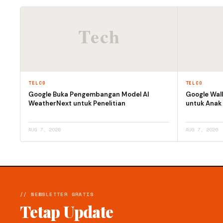
TELCO
TELCO
Google Buka Pengembangan Model AI
Google Wall
WeatherNext untuk Penelitian
untuk Anak
AUG 7, 2026
AUG 7, 2026
// NEWSLETTER GRATIS
Tetap Update