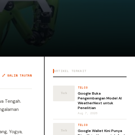
ARTIKEL TERKAIT
🔗 SALIN TAUTAN
TELCO
Google Buka
Pengembangan Model AI
wa Tengah.
WeatherNext untuk
Penelitian
engalaman
Aug 7, 2026
TELCO
Google Wallet Kini Punya
ang, Yogya,