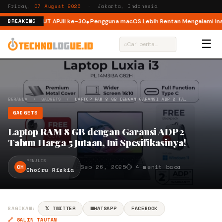
Friday,
07 August 2026
· Jakarta, Indonesia
r ISP di HUT APJII ke-30
Pengguna macOS Lebih Rentan Mengalami Insiden
BREAKING
☰
⌕
BERANDA
/
GADGETS
/
LAPTOP RAM 8 GB DENGAN GARANSI ADP 2 TA…
GADGETS
Laptop RAM 8 GB dengan Garansi ADP 2
Tahun Harga 5 Jutaan, Ini Spesifikasinya!
PENULIS
CH
Sep 26, 2025
⏱ 4 menit baca
Choiru Rizkia
BAGIKAN:
𝕏 TWITTER
WHATSAPP
FACEBOOK
🔗 SALIN TAUTAN