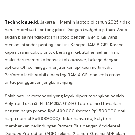
Technologue.id
, Jakarta – Memilih laptop di tahun 2025 tidak
harus membuat kantong jebol. Dengan
budget
5 jutaan, Anda
sudah bisa mendapatkan laptop dengan RAM 8 GB yang
menjadi standar penting saat ini. Kenapa RAM 8 GB? Karena
kapasitas ini cukup untuk berbagai kebutuhan sehari-hari,
mulai dari membuka banyak tab
browser
, bekerja dengan
aplikasi Office, hingga menjalankan aplikasi multimedia.
Performa lebih stabil dibanding RAM 4 GB, dan lebih aman
untuk penggunaan jangka panjang.
Salah satu rekomendasi yang layak dipertimbangkan adalah
Polytron Luxia i3 (PL 14M3I3A G82H). Laptop ini ditawarkan
dengan harga promo Rp5.499.000 (hemat Rp1.500.000 dari
harga normal Rp6.999.000). Tidak hanya itu, Polytron
memberikan perlindungan Protect Plus dengan Accidental
Damage Protection (ADP) selama 2 tahun. Garansi ADP akan