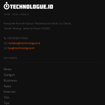
YOUR TECH UPDATE
Komplek Rumah Susun Petamburan Blok 1 Lt. Dasar,
Tanah Abang, Jakarta Pusat 10260
📞 087878477366
✉️
redaksi@technologue.id
✉️
hai@technologue.id
KATEGORI
News
Gadget
Business
Apps
Internet
Oto
Tips