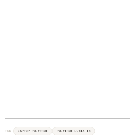
TAG:
LAPTOP POLYTRON
POLYTRON LUXIA I3