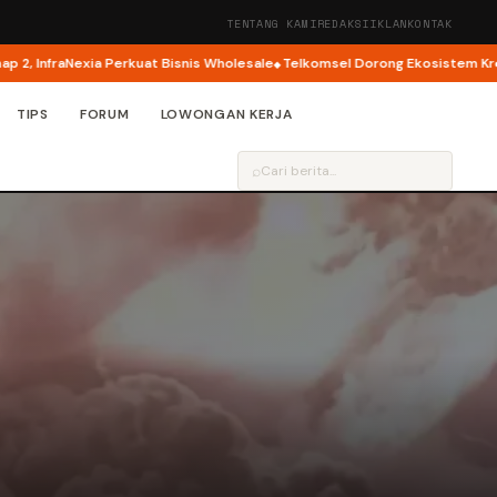
TENTANG KAMI
REDAKSI
IKLAN
KONTAK
nfraNexia Perkuat Bisnis Wholesale
Telkomsel Dorong Ekosistem Kreator A
TIPS
FORUM
LOWONGAN KERJA
⌕