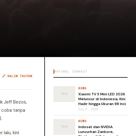
ARTIKEL TERKAIT
🔗 SALIN TAUTAN
NEWS
Xiaomi TV S Mini LED 2026
Meluncur di Indonesia, Kini
ik Jeff Bezos,
Hadir hingga Ukuran 98 Inci
i coba tanpa
Aug 6, 2026
.
NEWS
Indosat dan NVIDIA
Luncurkan Zankore,
alu, kini