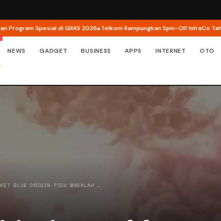
gram Spesial di GIIAS 2026
Telkom Rampungkan Spin-Off InfraCo Tahap 2, I
NEWS
GADGET
BUSINESS
APPS
INTERNET
OTO
OKET BLUE ORIGIN PICU MASALAH …