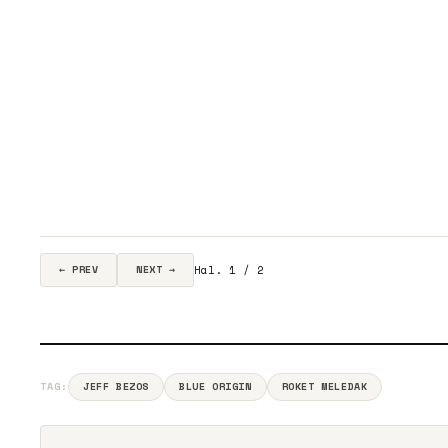
Hal. 1 / 2
← PREV
NEXT →
TAG:
JEFF BEZOS
BLUE ORIGIN
ROKET MELEDAK