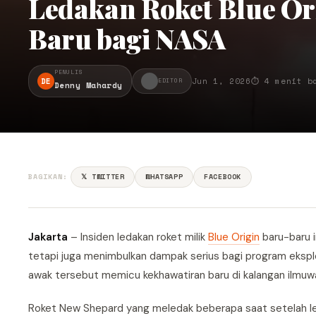
Ledakan Roket Blue Or
Baru bagi NASA
PENULIS
DE
Jun 1, 2026
⏱ 4 menit b
EDITOR
Denny Mahardy
BAGIKAN:
𝕏 TWITTER
WHATSAPP
FACEBOOK
Jakarta
– Insiden ledakan roket milik
Blue Origin
baru-baru i
tetapi juga menimbulkan dampak serius bagi program eksplor
awak tersebut memicu kekhawatiran baru di kalangan ilmuw
Roket New Shepard yang meledak beberapa saat setelah lepas