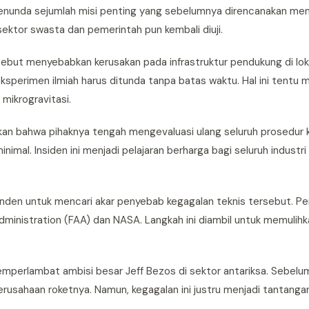
menunda sejumlah misi penting yang sebelumnya direncanakan m
sektor swasta dan pemerintah pun kembali diuji.
ersebut menyebabkan kerusakan pada infrastruktur pendukung di lok
sperimen ilmiah harus ditunda tanpa batas waktu. Hal ini tent
mikrogravitasi.
akan bahwa pihaknya tengah mengevaluasi ulang seluruh prosedur
imal. Insiden ini menjadi pelajaran berharga bagi seluruh industri 
enden untuk mencari akar penyebab kegagalan teknis tersebut. P
Administration (FAA) dan NASA. Langkah ini diambil untuk memulih
sa memperlambat ambisi besar Jeff Bezos di sektor antariksa. Sebel
erusahaan roketnya. Namun, kegagalan ini justru menjadi tantangan