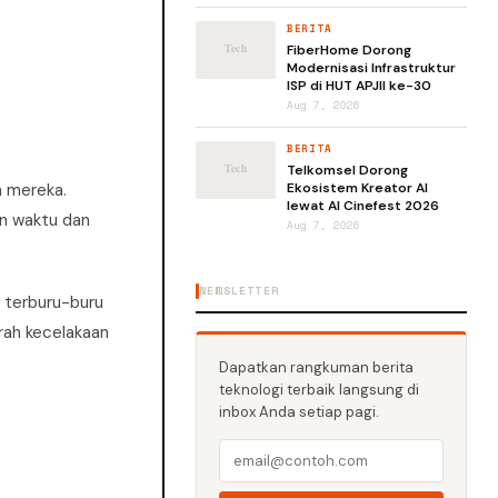
BERITA
FiberHome Dorong
Modernisasi Infrastruktur
ISP di HUT APJII ke-30
Aug 7, 2026
BERITA
Telkomsel Dorong
n mereka.
Ekosistem Kreator AI
lewat AI Cinefest 2026
an waktu dan
Aug 7, 2026
NEWSLETTER
 terburu-buru
rah kecelakaan
Dapatkan rangkuman berita
teknologi terbaik langsung di
inbox Anda setiap pagi.