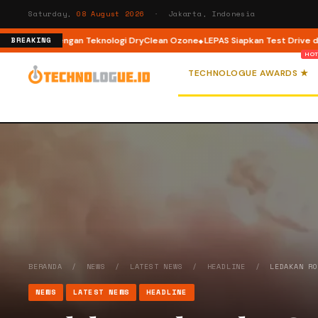
Saturday,
08 August 2026
· Jakarta, Indonesia
 Load dengan Teknologi DryClean Ozone
LEPAS Siapkan Test Drive dan Pro
BREAKING
TECHNOLOGUE AWARDS ★
BERANDA
/
NEWS
/
LATEST NEWS
/
HEADLINE
/
LEDAKAN R
NEWS
LATEST NEWS
HEADLINE