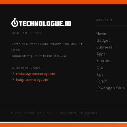
KATEGORI
YOUR TECH UPDATE
News
Gadget
Komplek Rumah Susun Petamburan Blok 1 Lt.
Business
Dasar,
Apps
Tanah Abang, Jakarta Pusat 10260
Internet
Oto
📞 087878477366
✉️
redaksi@technologue.id
Tips
✉️
hai@technologue.id
Forum
Lowongan Kerja
© 2026 TECHNOLOGUE.ID · HAK CIPTA DILINDUNGI