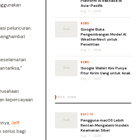
Platform AI Raksasa di
enggunakan
Asia-Pasifik
Aug 7, 2026
NEWS
asi peluncuran.
Google Buka
Pengembangan Model AI
u menghambat
WeatherNext untuk
Penelitian
Aug 7, 2026
 keselamatan.
NEWS
antariksa,”
Google Wallet Kini Punya
Fitur Kirim Uang untuk Anak
Aug 7, 2026
erusahaan
BACA JUGA
kan kepercayaan
BERITA
Pengguna macOS Lebih
umnya,
Jeff
Rentan Mengalami Insiden
Keamanan Siber
 serius bagi
Aug 7, 2026