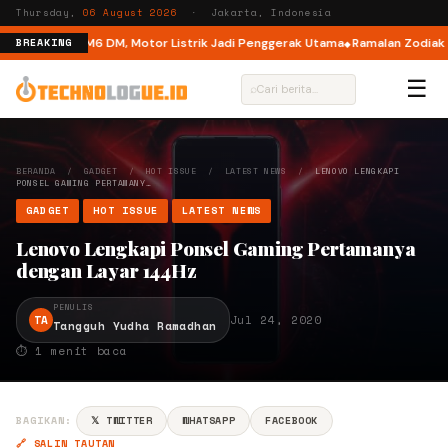
Thursday,
06 August 2026
· Jakarta, Indonesia
ual Mode di M6 DM, Motor Listrik Jadi Penggerak Utama
Ramalan Zodiak 6 A
BREAKING
☰
⌕
BERANDA
/
GADGET
/
HOT ISSUE
/
LATEST NEWS
/
LENOVO LENGKAPI
PONSEL GAMING PERTAMANY…
GADGET
HOT ISSUE
LATEST NEWS
Lenovo Lengkapi Ponsel Gaming Pertamanya
dengan Layar 144Hz
PENULIS
TA
Jul 24, 2020
Tangguh Yudha Ramadhan
⏱ 1 menit baca
BAGIKAN:
𝕏 TWITTER
WHATSAPP
FACEBOOK
🔗 SALIN TAUTAN