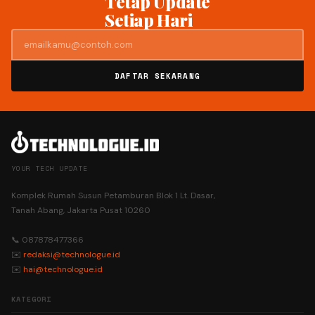
Tetap Update
Setiap Hari
DAFTAR SEKARANG
YOUR TECH UPDATE
Komplek Rumah Susun Petamburan Blok 1 Lt. Dasar,
Tanah Abang, Jakarta Pusat 10260
📞 087878477366
✉️
redaksi@technologue.id
✉️
hai@technologue.id
KATEGORI