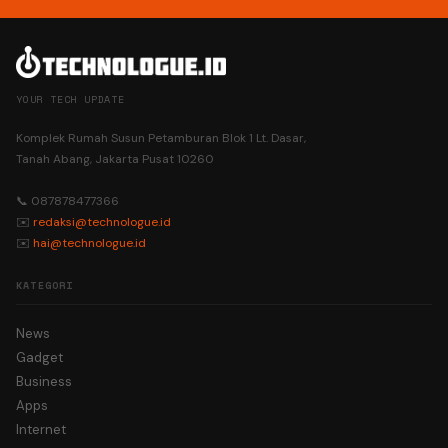
YOUR TECH UPDATE
Komplek Rumah Susun Petamburan Blok 1 Lt. Dasar,
Tanah Abang, Jakarta Pusat 10260
📞 087878477366
✉️
redaksi@technologue.id
✉️
hai@technologue.id
KATEGORI
News
Gadget
Business
Apps
Internet