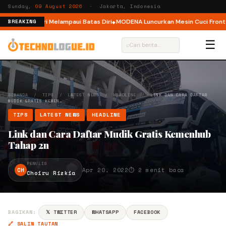
Sunday,
09 August 2026
· Jakarta, Indonesia
, Ajak Pelari Melampaui Batas Diri
MODENA Luncurkan Mesin Cuci Front Lo
BREAKING
☰
⌕
BERANDA
/
TIPS
/
LATEST NEWS
/
HEADLINE
/
LINK DAN CARA DAFTAR
MUDIK GRATIS KEMEN…
TIPS
LATEST NEWS
HEADLINE
Link dan Cara Daftar Mudik Gratis Kemenhub
Tahap 2n
PENULIS
CH
Apr 20, 2022
⏱ 2 menit baca
Choiru Rizkia
BAGIKAN:
𝕏 TWITTER
WHATSAPP
FACEBOOK
🔗 SALIN TAUTAN