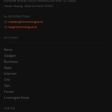
Komplek Rumah Susun Petamburan Blok 1 Lt. Dasar,
Tanah Abang, Jakarta Pusat 10260
📞 087878477366
✉️
redaksi@technologue.id
✉️
hai@technologue.id
KATEGORI
News
Gadget
Business
Apps
Internet
Oto
Tips
Forum
Lowongan Kerja
KONTEN