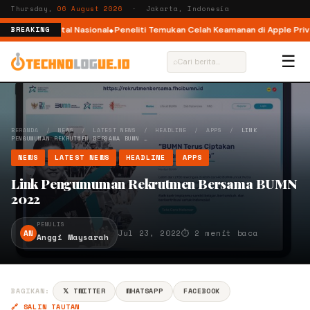
Thursday,
06 August 2026
· Jakarta, Indonesia
ormasi Digital Nasional
Peneliti Temukan Celah Keamanan di Apple Private
BREAKING
☰
⌕
BERANDA
/
NEWS
/
LATEST NEWS
/
HEADLINE
/
APPS
/
LINK
PENGUMUMAN REKRUTMEN BERSAMA BUMN …
NEWS
LATEST NEWS
HEADLINE
APPS
Link Pengumuman Rekrutmen Bersama BUMN
2022
PENULIS
AN
Jul 23, 2022
⏱ 2 menit baca
Anggi Maysarah
BAGIKAN:
𝕏 TWITTER
WHATSAPP
FACEBOOK
🔗 SALIN TAUTAN