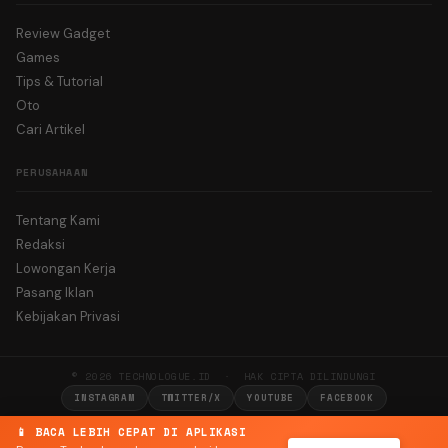
Review Gadget
Games
Tips & Tutorial
Oto
Cari Artikel
PERUSAHAAN
Tentang Kami
Redaksi
Lowongan Kerja
Pasang Iklan
Kebijakan Privasi
© 2026 TECHNOLOGUE.ID · HAK CIPTA DILINDUNGI
INSTAGRAM
TWITTER/X
YOUTUBE
FACEBOOK
📱 BACA LEBIH CEPAT DI APLIKASI