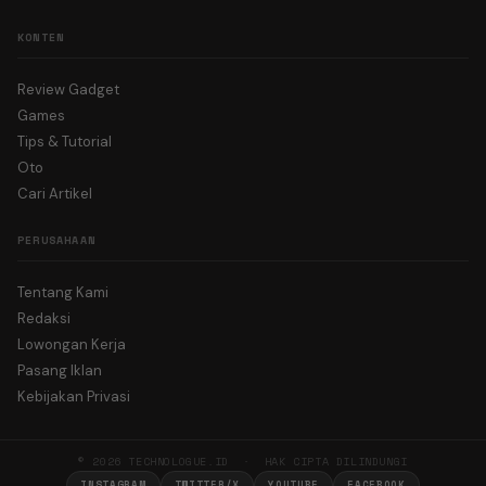
KONTEN
Review Gadget
Games
Tips & Tutorial
Oto
Cari Artikel
PERUSAHAAN
Tentang Kami
Redaksi
Lowongan Kerja
Pasang Iklan
Kebijakan Privasi
© 2026 TECHNOLOGUE.ID · HAK CIPTA DILINDUNGI
INSTAGRAM
TWITTER/X
YOUTUBE
FACEBOOK