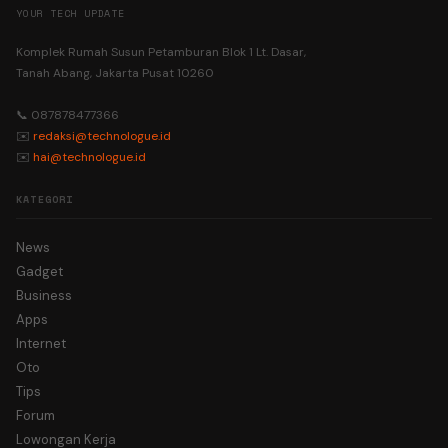
YOUR TECH UPDATE
Komplek Rumah Susun Petamburan Blok 1 Lt. Dasar,
Tanah Abang, Jakarta Pusat 10260
📞 087878477366
✉️
redaksi@technologue.id
✉️
hai@technologue.id
KATEGORI
News
Gadget
Business
Apps
Internet
Oto
Tips
Forum
Lowongan Kerja