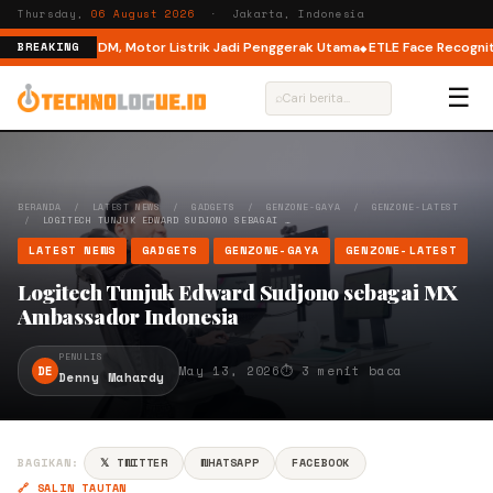
Thursday,
06 August 2026
· Jakarta, Indonesia
Mode di M6 DM, Motor Listrik Jadi Penggerak Utama
ETLE Face Recognition
BREAKING
☰
⌕
BERANDA
/
LATEST NEWS
/
GADGETS
/
GENZONE-GAYA
/
GENZONE-LATEST
/
LOGITECH TUNJUK EDWARD SUDJONO SEBAGAI …
LATEST NEWS
GADGETS
GENZONE-GAYA
GENZONE-LATEST
Logitech Tunjuk Edward Sudjono sebagai MX
Ambassador Indonesia
PENULIS
DE
May 13, 2026
⏱ 3 menit baca
Denny Mahardy
BAGIKAN:
𝕏 TWITTER
WHATSAPP
FACEBOOK
🔗 SALIN TAUTAN