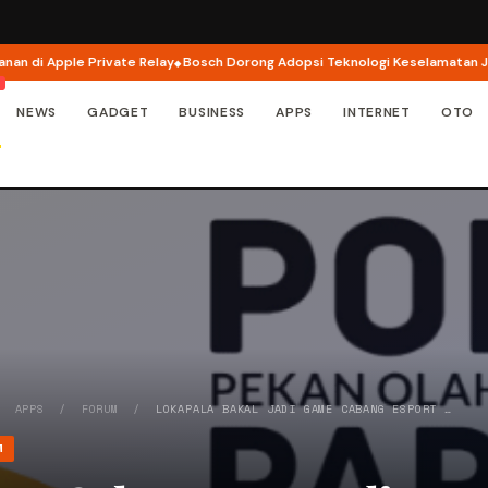
vate Relay
Bosch Dorong Adopsi Teknologi Keselamatan Jadi Fokus Utama
NEWS
GADGET
BUSINESS
APPS
INTERNET
OTO
/
APPS
/
FORUM
/
LOKAPALA BAKAL JADI GAME CABANG ESPORT …
M