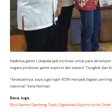
Hadirnya
game
Lokapala jadi motivasi untuk para
developer
negara produsen
game esports
lain seperti Tiongkok dan K
“
Kedepannya, saya juga ingin KONI menjadi bagian pent
nasional.
” Kata Norman.
Baca Juga:
Riot Games Gandeng Tujuh Organisasi Esports untuk Gelar