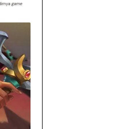
dirnya
game