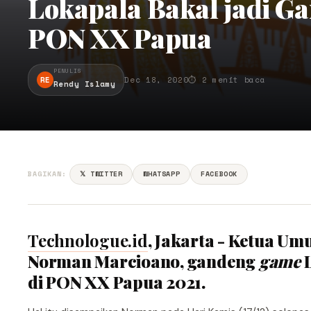
Lokapala Bakal jadi G
PON XX Papua
PENULIS
RE
Dec 18, 2020
⏱ 2 menit baca
Rendy Islamy
BAGIKAN:
𝕏 TWITTER
WHATSAPP
FACEBOOK
Technologue.id
, Jakarta - Ketua U
Norman Marcioano, gandeng
game
L
di PON XX Papua 2021.