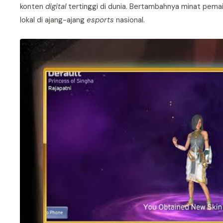
konten
digital
tertinggi di dunia. Bertambahnya minat pemai
lokal di ajang-ajang
esports
nasional.