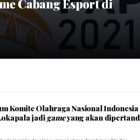
ame Cabang Esport di
mum Komite Olahraga Nasional Indonesia
okapala jadi
game
yang akan dipertan