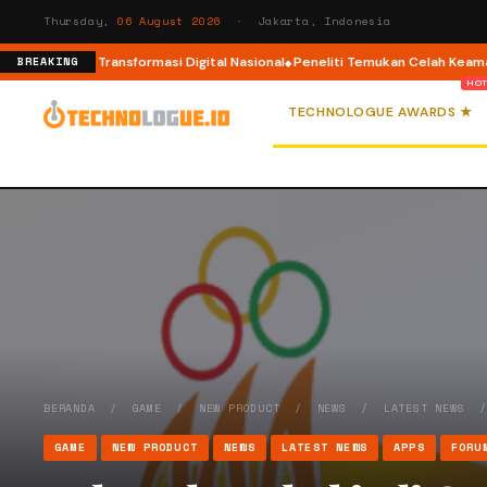
Thursday,
06 August 2026
· Jakarta, Indonesia
ansformasi Digital Nasional
Peneliti Temukan Celah Keamanan di Apple Pri
BREAKING
TECHNOLOGUE AWARDS ★
BERANDA
/
GAME
/
NEW PRODUCT
/
NEWS
/
LATEST NEWS
GAME
NEW PRODUCT
NEWS
LATEST NEWS
APPS
FORU