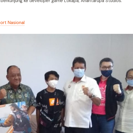
s berkunjung ke
developer game
Lokapa, Anantarupa Studios.
ort Nasional