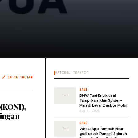
ARTIKEL TERKAIT
🔗 SALIN TAUTAN
GAME
BMW Tuai Kritik usai
Tampilkan Iklan Spider-
 (KONI),
Man di Layar Dasbor Mobil
Aug 5, 2026
dingan
GAME
WhatsApp Tambah Fitur
@all untuk Panggil Seluruh