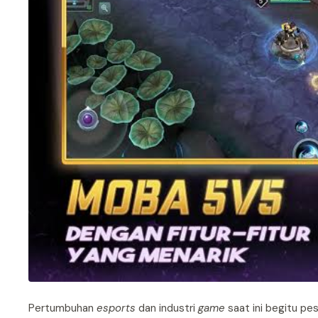
Pertumbuhan
esports
dan industri
game
saat ini begitu pe