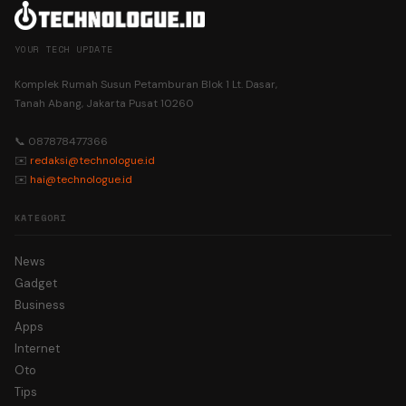
YOUR TECH UPDATE
Komplek Rumah Susun Petamburan Blok 1 Lt. Dasar,
Tanah Abang, Jakarta Pusat 10260
📞 087878477366
✉️
redaksi@technologue.id
✉️
hai@technologue.id
KATEGORI
News
Gadget
Business
Apps
Internet
Oto
Tips