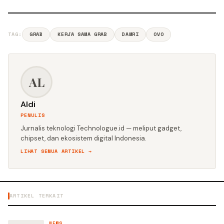
TAG:
GRAB
KERJA SAMA GRAB
DAMRI
OVO
AL
Aldi
PENULIS
Jurnalis teknologi Technologue.id — meliput gadget,
chipset, dan ekosistem digital Indonesia.
LIHAT SEMUA ARTIKEL →
ARTIKEL TERKAIT
NEWS