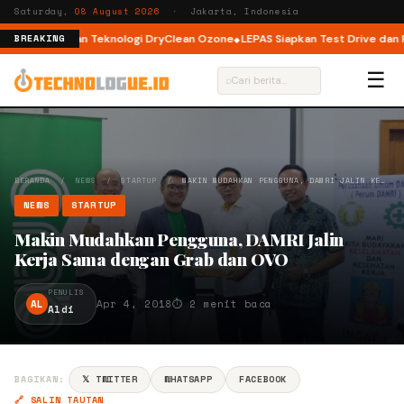
Saturday,
08 August 2026
· Jakarta, Indonesia
 Load dengan Teknologi DryClean Ozone
LEPAS Siapkan Test Drive dan Prog
BREAKING
☰
⌕
BERANDA
/
NEWS
/
STARTUP
/
MAKIN MUDAHKAN PENGGUNA, DAMRI JALIN KE…
NEWS
STARTUP
Makin Mudahkan Pengguna, DAMRI Jalin
Kerja Sama dengan Grab dan OVO
PENULIS
AL
Apr 4, 2018
⏱ 2 menit baca
Aldi
BAGIKAN:
𝕏 TWITTER
WHATSAPP
FACEBOOK
🔗 SALIN TAUTAN