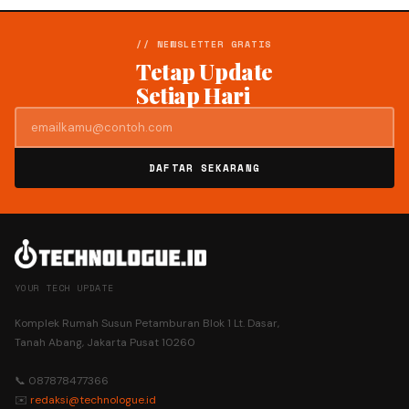
// NEWSLETTER GRATIS
Tetap Update
Setiap Hari
DAFTAR SEKARANG
YOUR TECH UPDATE
Komplek Rumah Susun Petamburan Blok 1 Lt. Dasar,
Tanah Abang, Jakarta Pusat 10260
📞 087878477366
✉️
redaksi@technologue.id