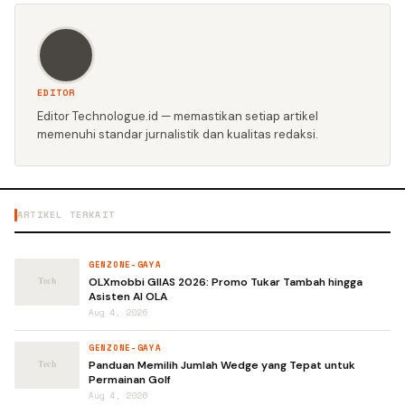
EDITOR
Editor Technologue.id — memastikan setiap artikel
memenuhi standar jurnalistik dan kualitas redaksi.
ARTIKEL TERKAIT
GENZONE-GAYA
OLXmobbi GIIAS 2026: Promo Tukar Tambah hingga
Asisten AI OLA
Aug 4, 2026
GENZONE-GAYA
Panduan Memilih Jumlah Wedge yang Tepat untuk
Permainan Golf
Aug 4, 2026