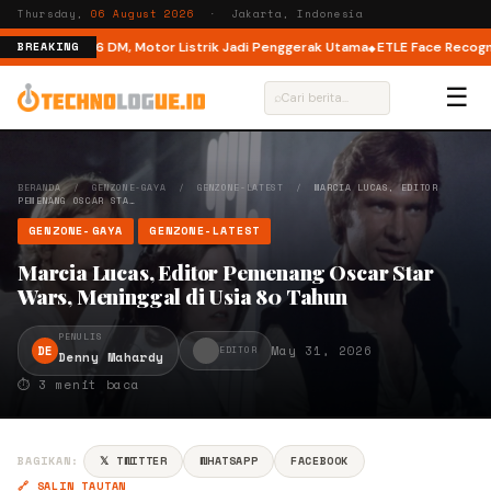
Thursday,
06 August 2026
· Jakarta, Indonesia
 Mode di M6 DM, Motor Listrik Jadi Penggerak Utama
ETLE Face Recognition
BREAKING
☰
⌕
BERANDA
/
GENZONE-GAYA
/
GENZONE-LATEST
/
MARCIA LUCAS, EDITOR
PEMENANG OSCAR STA…
GENZONE-GAYA
GENZONE-LATEST
Marcia Lucas, Editor Pemenang Oscar Star
Wars, Meninggal di Usia 80 Tahun
PENULIS
DE
May 31, 2026
EDITOR
Denny Mahardy
⏱ 3 menit baca
BAGIKAN:
𝕏 TWITTER
WHATSAPP
FACEBOOK
🔗 SALIN TAUTAN