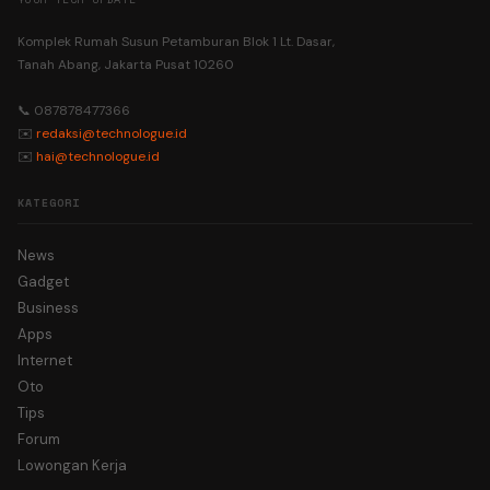
Komplek Rumah Susun Petamburan Blok 1 Lt. Dasar,
Tanah Abang, Jakarta Pusat 10260
📞 087878477366
✉️
redaksi@technologue.id
✉️
hai@technologue.id
KATEGORI
News
Gadget
Business
Apps
Internet
Oto
Tips
Forum
Lowongan Kerja