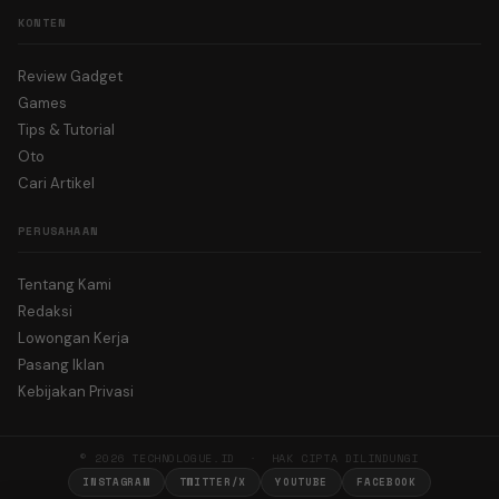
KONTEN
Review Gadget
Games
Tips & Tutorial
Oto
Cari Artikel
PERUSAHAAN
Tentang Kami
Redaksi
Lowongan Kerja
Pasang Iklan
Kebijakan Privasi
© 2026 TECHNOLOGUE.ID · HAK CIPTA DILINDUNGI
INSTAGRAM
TWITTER/X
YOUTUBE
FACEBOOK