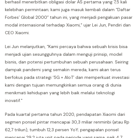
berhasil menerbitkan obligasi dolar AS pertama yang 7,5 kali
kelebihan permintaan; kami juga masuk kembali dalam “Daftar
Forbes’ Global 2000” tahun ini, yang menjadi pengakuan pasar
modal internasional terhadap Xiaomi," ujar Lei Jun, Pendiri dan
CEO Xiaomi.
Lei Jun melanjutkan, “Kami percaya bahwa sebuah krisis bisa
menjadi ujian sesungguhnya dalam menguji prinsip, model
bisnis, dan potensi pertumbuhan sebuah perusahaan. Seiring
dampak pandemi yang semakin mereda, kami akan terus
berfokus pada strategi ‘5G + AIoT’ dan memperkuat investasi
kami dengan tujuan memungkinkan semua orang di dunia
menikmati kehidupan yang lebih baik melalui teknologi
inovatif."
Pada kuartal pertama tahun 2020, pendapatan Xiaomi dari
segmen ponsel pintar mencapai 30,3 miliar renminbi (atau Rp
62,7 triliun), tumbuh 12,3 persen YoY; pengapalan ponsel
mencapai 29,2 juta unit pada periode yang sama, naik 4,7