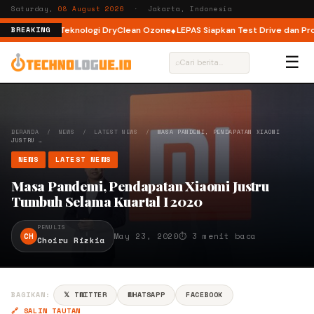
Saturday,
08 August 2026
· Jakarta, Indonesia
ad dengan Teknologi DryClean Ozone
LEPAS Siapkan Test Drive dan Progra
BREAKING
☰
⌕
BERANDA
/
NEWS
/
LATEST NEWS
/
MASA PANDEMI, PENDAPATAN XIAOMI
JUSTRU …
NEWS
LATEST NEWS
Masa Pandemi, Pendapatan Xiaomi Justru
Tumbuh Selama Kuartal I 2020
PENULIS
CH
May 23, 2020
⏱ 3 menit baca
Choiru Rizkia
BAGIKAN:
𝕏 TWITTER
WHATSAPP
FACEBOOK
🔗 SALIN TAUTAN