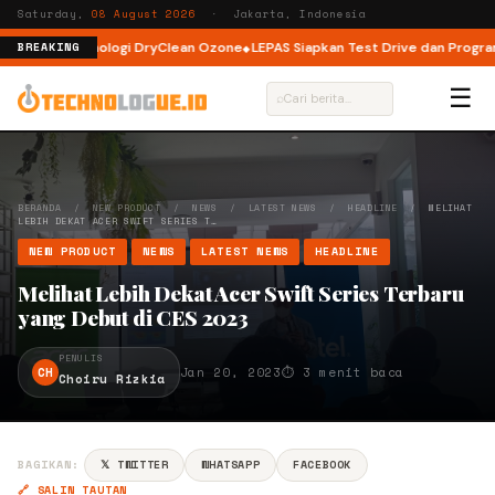
Saturday,
08 August 2026
· Jakarta, Indonesia
engan Teknologi DryClean Ozone
LEPAS Siapkan Test Drive dan Program Spe
BREAKING
☰
⌕
BERANDA
/
NEW PRODUCT
/
NEWS
/
LATEST NEWS
/
HEADLINE
/
MELIHAT
LEBIH DEKAT ACER SWIFT SERIES T…
NEW PRODUCT
NEWS
LATEST NEWS
HEADLINE
Melihat Lebih Dekat Acer Swift Series Terbaru
yang Debut di CES 2023
PENULIS
CH
Jan 20, 2023
⏱ 3 menit baca
Choiru Rizkia
BAGIKAN:
𝕏 TWITTER
WHATSAPP
FACEBOOK
🔗 SALIN TAUTAN