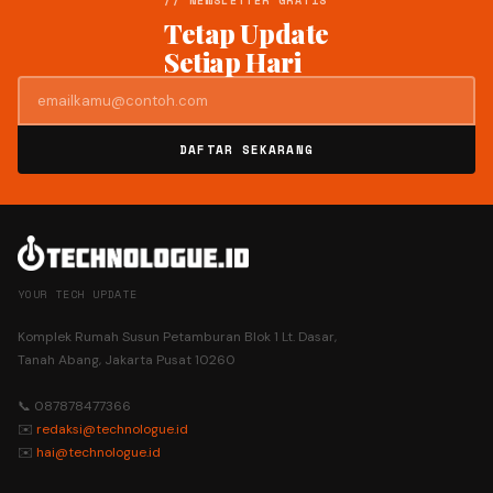
// NEWSLETTER GRATIS
Tetap Update
Setiap Hari
DAFTAR SEKARANG
YOUR TECH UPDATE
Komplek Rumah Susun Petamburan Blok 1 Lt. Dasar,
Tanah Abang, Jakarta Pusat 10260
📞 087878477366
✉️
redaksi@technologue.id
✉️
hai@technologue.id