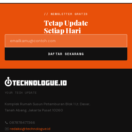
// NEWSLETTER GRATIS
Tetap Update
Setiap Hari
DAFTAR SEKARANG
YOUR TECH UPDATE
Komplek Rumah Susun Petamburan Blok 1 Lt. Dasar,
Tanah Abang, Jakarta Pusat 10260
📞 087878477366
✉️
redaksi@technologue.id