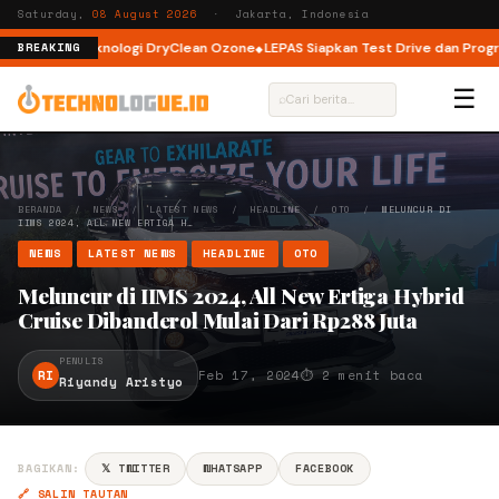
Saturday,
08 August 2026
· Jakarta, Indonesia
 dengan Teknologi DryClean Ozone
LEPAS Siapkan Test Drive dan Program 
BREAKING
☰
⌕
BERANDA
/
NEWS
/
LATEST NEWS
/
HEADLINE
/
OTO
/
MELUNCUR DI
IIMS 2024, ALL NEW ERTIGA H…
NEWS
LATEST NEWS
HEADLINE
OTO
Meluncur di IIMS 2024, All New Ertiga Hybrid
Cruise Dibanderol Mulai Dari Rp288 Juta
PENULIS
RI
Feb 17, 2024
⏱ 2 menit baca
Riyandy Aristyo
BAGIKAN:
𝕏 TWITTER
WHATSAPP
FACEBOOK
🔗 SALIN TAUTAN