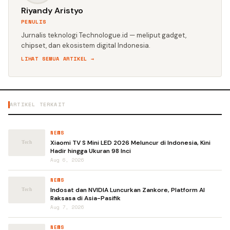
Riyandy Aristyo
PENULIS
Jurnalis teknologi Technologue.id — meliput gadget,
chipset, dan ekosistem digital Indonesia.
LIHAT SEMUA ARTIKEL →
ARTIKEL TERKAIT
NEWS
Xiaomi TV S Mini LED 2026 Meluncur di Indonesia, Kini
Hadir hingga Ukuran 98 Inci
Aug 6, 2026
NEWS
Indosat dan NVIDIA Luncurkan Zankore, Platform AI
Raksasa di Asia-Pasifik
Aug 7, 2026
NEWS