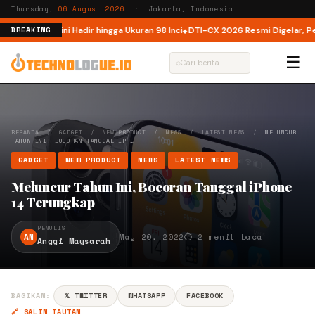
Thursday,
06 August 2026
· Jakarta, Indonesia
ndonesia, Kini Hadir hingga Ukuran 98 Inci
DTI-CX 2026 Resmi Digelar, Perku
BREAKING
☰
⌕
BERANDA
/
GADGET
/
NEW PRODUCT
/
NEWS
/
LATEST NEWS
/
MELUNCUR
TAHUN INI, BOCORAN TANGGAL IPH…
GADGET
NEW PRODUCT
NEWS
LATEST NEWS
Meluncur Tahun Ini, Bocoran Tanggal iPhone
14 Terungkap
PENULIS
AN
May 20, 2022
⏱ 2 menit baca
Anggi Maysarah
BAGIKAN:
𝕏 TWITTER
WHATSAPP
FACEBOOK
🔗 SALIN TAUTAN