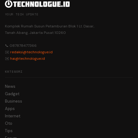
YOUR TECH UPDATE
Komplek Rumah Susun Petamburan Blok 1 Lt. Dasar,
Tanah Abang, Jakarta Pusat 10260
📞 087878477366
✉️
redaksi@technologue.id
✉️
hai@technologue.id
KATEGORI
News
Gadget
Business
Apps
Internet
Oto
Tips