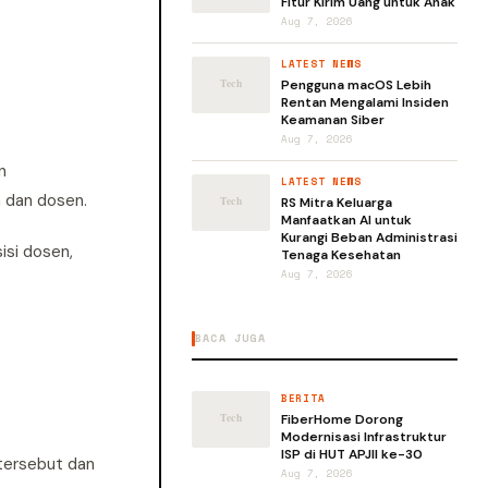
Fitur Kirim Uang untuk Anak
Aug 7, 2026
LATEST NEWS
Pengguna macOS Lebih
Rentan Mengalami Insiden
Keamanan Siber
Aug 7, 2026
n
LATEST NEWS
 dan dosen.
RS Mitra Keluarga
Manfaatkan AI untuk
Kurangi Beban Administrasi
isi dosen,
Tenaga Kesehatan
Aug 7, 2026
BACA JUGA
BERITA
FiberHome Dorong
Modernisasi Infrastruktur
ISP di HUT APJII ke-30
 tersebut dan
Aug 7, 2026