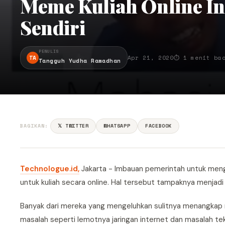
Meme Kuliah Online In
Sendiri
PENULIS
TA
Apr 21, 2020
⏱ 1 menit ba
Tangguh Yudha Ramadhan
BAGIKAN:
𝕏 TWITTER
WHATSAPP
FACEBOOK
Technologue.id,
Jakarta - Imbauan pemerintah untuk meng
untuk kuliah secara online. Hal tersebut tampaknya menjadi
Banyak dari mereka yang mengeluhkan sulitnya menangkap ma
masalah seperti lemotnya jaringan internet dan masalah tekn