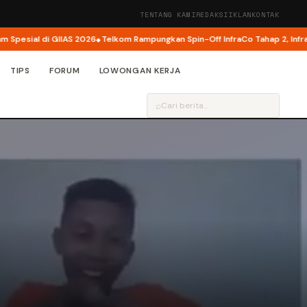
TENTANG KAMI
REDAKSI
IKLAN
KONTAK
sial di GIIAS 2026
Telkom Rampungkan Spin-Off InfraCo Tahap 2, InfraNexi
TIPS
FORUM
LOWONGAN KERJA
⌕