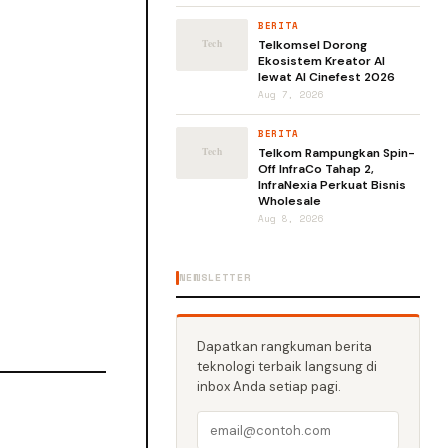
BERITA
Telkomsel Dorong
Ekosistem Kreator AI
lewat AI Cinefest 2026
Aug 7, 2026
BERITA
Telkom Rampungkan Spin-
Off InfraCo Tahap 2,
InfraNexia Perkuat Bisnis
Wholesale
Aug 8, 2026
NEWSLETTER
Dapatkan rangkuman berita
teknologi terbaik langsung di
inbox Anda setiap pagi.