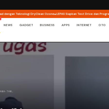
engan Teknologi DryClean Ozone
LEPAS Siapkan Test Drive dan Program Spe
NEWS
GADGET
BUSINESS
APPS
INTERNET
OTO
TAWA-TAW…