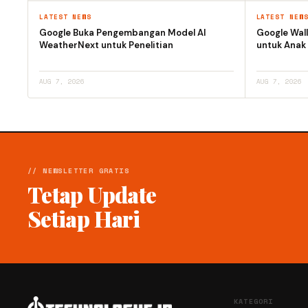
LATEST NEWS
LATEST NEW
Google Buka Pengembangan Model AI
Google Wall
WeatherNext untuk Penelitian
untuk Anak
AUG 7, 2026
AUG 7, 2026
// NEWSLETTER GRATIS
Tetap Update
Setiap Hari
KATEGORI