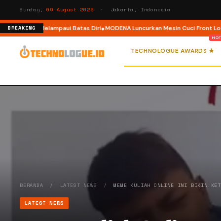
Sunday,
09 August 2026
· Jakarta, Indonesia
k Pelari Melampaui Batas Diri
MODENA Luncurkan Mesin Cuci Front Load d
BREAKING
TECHNOLOGUE AWARDS ★
BERANDA
/
LATEST NEWS
/
MEME KULIAH ONLINE INI BIKIN KE
LATEST NEWS