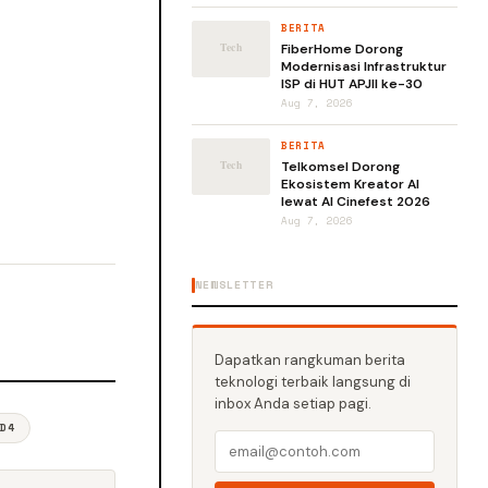
BERITA
FiberHome Dorong
Modernisasi Infrastruktur
ISP di HUT APJII ke-30
Aug 7, 2026
BERITA
Telkomsel Dorong
Ekosistem Kreator AI
lewat AI Cinefest 2026
Aug 7, 2026
NEWSLETTER
Dapatkan rangkuman berita
teknologi terbaik langsung di
inbox Anda setiap pagi.
LD4