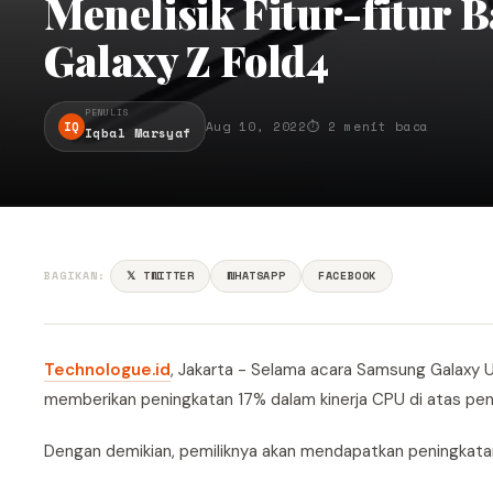
Menelisik Fitur-fitur 
Galaxy Z Fold4
PENULIS
IQ
Aug 10, 2022
⏱ 2 menit baca
Iqbal Marsyaf
BAGIKAN:
𝕏 TWITTER
WHATSAPP
FACEBOOK
Technol
o
gue.id
, Jakarta - Selama acara Samsung Galaxy
memberikan peningkatan 17% dalam kinerja CPU di atas pen
Dengan demikian, pemiliknya akan mendapatkan peningkatan