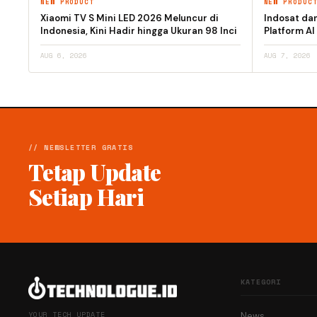
NEW PRODUCT
NEW PRODUC
Xiaomi TV S Mini LED 2026 Meluncur di
Indosat da
Indonesia, Kini Hadir hingga Ukuran 98 Inci
Platform AI
AUG 6, 2026
AUG 7, 2026
// NEWSLETTER GRATIS
Tetap Update
Setiap Hari
KATEGORI
YOUR TECH UPDATE
News