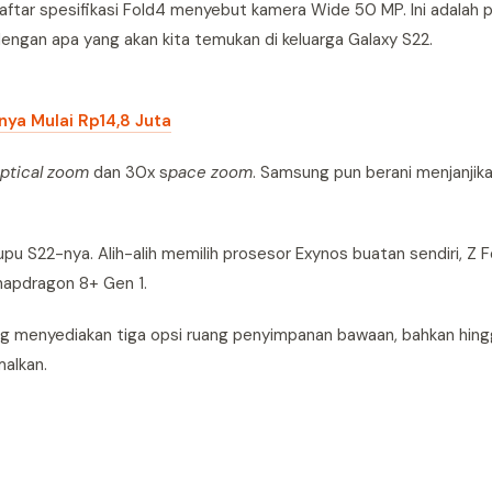
aftar spesifikasi Fold4 menyebut kamera Wide 50 MP. Ini adalah 
engan apa yang akan kita temukan di keluarga Galaxy S22.
nya Mulai Rp14,8 Juta
ptical zoom
dan 30x s
pace zoom
. Samsung pun berani menjanjika
pu S22-nya. Alih-alih memilih prosesor Exynos buatan sendiri, Z F
napdragon 8+ Gen 1.
g menyediakan tiga opsi ruang penyimpanan bawaan, bahkan hingg
malkan.