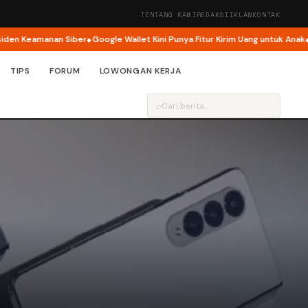
TENTANG KAMI
REDAKSI
IKLAN
KONTAK
 Keamanan Siber
Google Wallet Kini Punya Fitur Kirim Uang untuk Anak
Goog
TIPS
FORUM
LOWONGAN KERJA
⌕