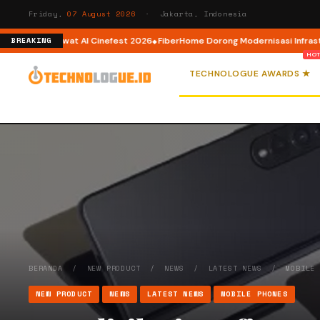
Friday,
07 August 2026
· Jakarta, Indonesia
tor AI lewat AI Cinefest 2026
FiberHome Dorong Modernisasi Infrastruktur
BREAKING
TECHNOLOGUE AWARDS ★
BERANDA
/
NEW PRODUCT
/
NEWS
/
LATEST NEWS
/
MOBILE
NEW PRODUCT
NEWS
LATEST NEWS
MOBILE PHONES