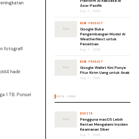
Platform AI Raksasa di
peningkatan
Asia-Pasifik
Aug 7, 2026
NEW PRODUCT
Google Buka
Pengembangan Model AI
WeatherNext untuk
Penelitian
n fotografi
Aug 7, 2026
NEW PRODUCT
Google Wallet Kini Punya
old4 hadir
Fitur Kirim Uang untuk Anak
Aug 7, 2026
a 1 TB. Ponsel
BACA JUGA
BERITA
Pengguna macOS Lebih
Rentan Mengalami Insiden
Keamanan Siber
Aug 7, 2026