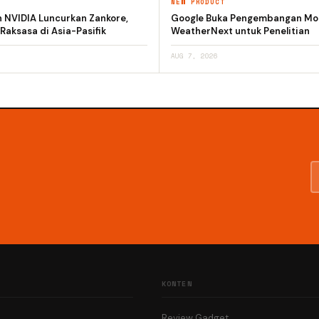
T
NEW PRODUCT
n NVIDIA Luncurkan Zankore,
Google Buka Pengembangan Mod
 Raksasa di Asia-Pasifik
WeatherNext untuk Penelitian
AUG 7, 2026
KONTEN
Review Gadget