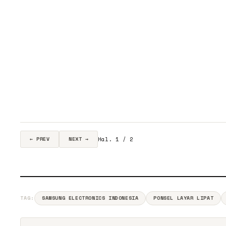
Hal. 1 / 2
← PREV
NEXT →
TAG:
SAMSUNG ELECTRONICS INDONESIA
PONSEL LAYAR LIPAT