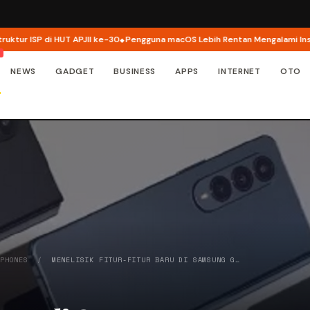
 ISP di HUT APJII ke-30
Pengguna macOS Lebih Rentan Mengalami Insiden
NEWS
GADGET
BUSINESS
APPS
INTERNET
OTO
 PHONES
/
MENELISIK FITUR-FITUR BARU DI SAMSUNG G…