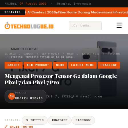
Friday,
07 August 2026
· Jakarta, Indonesia
or AI lewat AI Cinefest 2026
FiberHome Dorong Modernisasi Infrastruktur 
BREAKING
☰
⌕
BERANDA
/
GADGET
/
NEW PRODUCT
/
NEWS
/
LATEST NEWS
/
HEADLINE
/
MENGENAL PROSESOR TENSOR G2 DALAM GOOGL…
GADGET
NEW PRODUCT
NEWS
LATEST NEWS
HEADLINE
Mengenal Prosesor Tensor G2 dalam Google
Pixel 7 dan Pixel 7 Pro
PENULIS
CH
Oct 7, 2022
⏱ 4 menit baca
Choiru Rizkia
BAGIKAN:
𝕏 TWITTER
WHATSAPP
FACEBOOK
🔗 SALIN TAUTAN