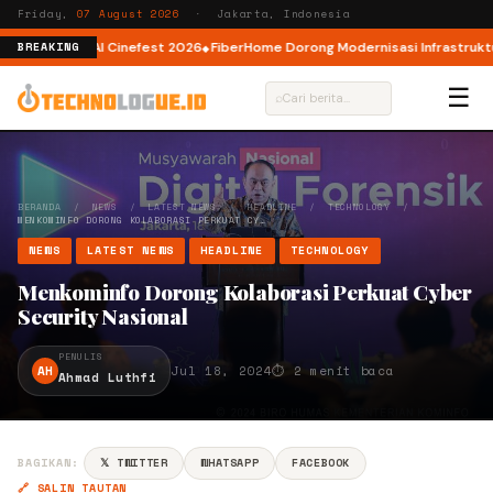
Friday,
07 August 2026
· Jakarta, Indonesia
 AI lewat AI Cinefest 2026
FiberHome Dorong Modernisasi Infrastruktur IS
BREAKING
☰
⌕
BERANDA
/
NEWS
/
LATEST NEWS
/
HEADLINE
/
TECHNOLOGY
/
MENKOMINFO DORONG KOLABORASI PERKUAT CY…
NEWS
LATEST NEWS
HEADLINE
TECHNOLOGY
Menkominfo Dorong Kolaborasi Perkuat Cyber
Security Nasional
PENULIS
AH
Jul 18, 2024
⏱ 2 menit baca
Ahmad Luthfi
BAGIKAN:
𝕏 TWITTER
WHATSAPP
FACEBOOK
🔗 SALIN TAUTAN