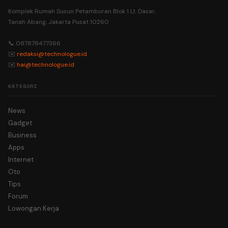
Komplek Rumah Susun Petamburan Blok 1 Lt. Dasar,
Tanah Abang, Jakarta Pusat 10260
📞 087878477366
✉️
redaksi@technologue.id
✉️
hai@technologue.id
KATEGORI
News
Gadget
Business
Apps
Internet
Oto
Tips
Forum
Lowongan Kerja