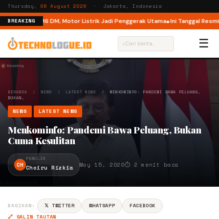
Thursday,
06 August 2026
· Jakarta, Indonesia
al Mode di M6 DM, Motor Listrik Jadi Penggerak Utama
Ini Tanggal Resmi Mi
BREAKING
☰
⌕
BERANDA
/
NEWS
/
LATEST NEWS
/
MENKOMINFO: PANDEMI BAWA PELUANG,
BUKAN…
NEWS
LATEST NEWS
Menkominfo: Pandemi Bawa Peluang, Bukan
Cuma Kesulitan
PENULIS
CH
May 15, 2020
⏱ 2 menit baca
Choiru Rizkia
BAGIKAN:
𝕏 TWITTER
WHATSAPP
FACEBOOK
🔗 SALIN TAUTAN