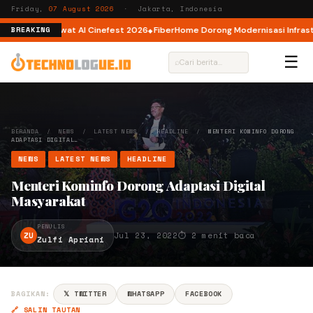
Friday,
07 August 2026
· Jakarta, Indonesia
eator AI lewat AI Cinefest 2026
FiberHome Dorong Modernisasi Infrastrukt
BREAKING
☰
⌕
BERANDA
/
NEWS
/
LATEST NEWS
/
HEADLINE
/
MENTERI KOMINFO DORONG
ADAPTASI DIGITAL…
NEWS
LATEST NEWS
HEADLINE
Menteri Kominfo Dorong Adaptasi Digital
Masyarakat
PENULIS
ZU
Jul 23, 2022
⏱ 2 menit baca
Zulfi Apriani
BAGIKAN:
𝕏 TWITTER
WHATSAPP
FACEBOOK
🔗 SALIN TAUTAN