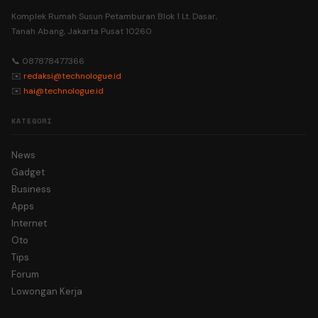
Komplek Rumah Susun Petamburan Blok 1 Lt. Dasar,
Tanah Abang, Jakarta Pusat 10260
📞 087878477366
✉️
redaksi@technologue.id
✉️
hai@technologue.id
KATEGORI
News
Gadget
Business
Apps
Internet
Oto
Tips
Forum
Lowongan Kerja