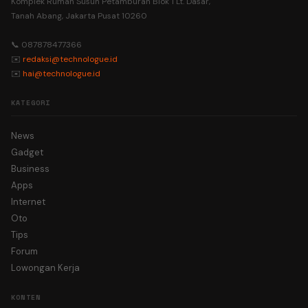
Komplek Rumah Susun Petamburan Blok 1 Lt. Dasar,
Tanah Abang, Jakarta Pusat 10260
📞 087878477366
✉️
redaksi@technologue.id
✉️
hai@technologue.id
KATEGORI
News
Gadget
Business
Apps
Internet
Oto
Tips
Forum
Lowongan Kerja
KONTEN