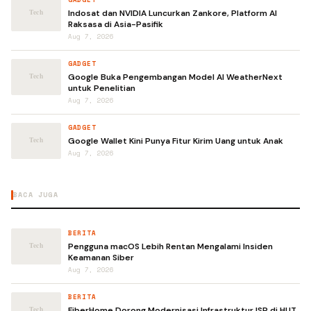
Indosat dan NVIDIA Luncurkan Zankore, Platform AI
Raksasa di Asia-Pasifik
Aug 7, 2026
GADGET
Google Buka Pengembangan Model AI WeatherNext
untuk Penelitian
Aug 7, 2026
GADGET
Google Wallet Kini Punya Fitur Kirim Uang untuk Anak
Aug 7, 2026
BACA JUGA
BERITA
Pengguna macOS Lebih Rentan Mengalami Insiden
Keamanan Siber
Aug 7, 2026
BERITA
FiberHome Dorong Modernisasi Infrastruktur ISP di HUT