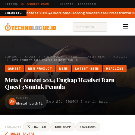
Friday,
07 August 2026
· Jakarta, Indonesia
 lewat AI Cinefest 2026
FiberHome Dorong Modernisasi Infrastruktur ISP d
BREAKING
☰
⌕
BERANDA
/
GADGET
/
NEW PRODUCT
/
NEWS
/
LATEST NEWS
/
HEADLINE
/
META CONNECT 2024 UNGKAP HEADSET BARU Q…
GADGET
NEW PRODUCT
NEWS
LATEST NEWS
HEADLINE
Meta Connect 2024 Ungkap Headset Baru
Quest 3S untuk Pemula
PENULIS
AH
Sep 26, 2024
⏱ 2 menit baca
Ahmad Luthfi
BAGIKAN:
𝕏 TWITTER
WHATSAPP
FACEBOOK
🔗 SALIN TAUTAN