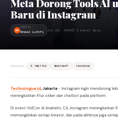
Meta Dorong Tools AI u
Baru di Instagram
PENULIS
AH
Jun 29, 2024
⏱ 2 menit baca
Ahmad Luthfi
BAGIKAN:
𝕏 TWITTER
WHATSAPP
FACEBOOK
Technologue.id
, Jakarta
- Instagram ingin mendorong lebi
meningkatkan fitur stiker dan chatbot pada platform.
Di event VidCon di Anaheim, CA, Instagram meningkatkan fi
memungkinkan setiap kreator, dan pada akhirnya juga setiap 