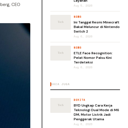
Layanan
rberg, CEO
Aug 5, 2026
NEWS
Ini Tanggal Resmi Minecraft
Bakal Meluncur di Nintendo
Switch 2
Aug 6, 2026
NEWS
ETLE Face Recognition:
Pelat Nomor Palsu Kini
Terdeteksi
Aug 6, 2026
BACA JUGA
BERITA
BYD Ungkap Cara Kerja
Teknologi Dual Mode di M6
DM, Motor Listrik Jadi
Penggerak Utama
Aug 6, 2026