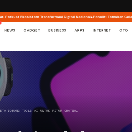
Ekosistem Transformasi Digital Nasional
Peneliti Temukan Celah Keamanan 
NEWS
GADGET
BUSINESS
APPS
INTERNET
OTO
META DORONG TOOLS AI UNTUK FITUR CHATBO…