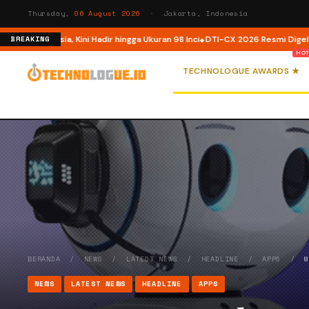
Thursday,
06 August 2026
· Jakarta, Indonesia
esia, Kini Hadir hingga Ukuran 98 Inci
DTI-CX 2026 Resmi Digelar, Perkuat 
BREAKING
TECHNOLOGUE AWARDS ★
BERANDA
/
NEWS
/
LATEST NEWS
/
HEADLINE
/
APPS
/
NEWS
LATEST NEWS
HEADLINE
APPS