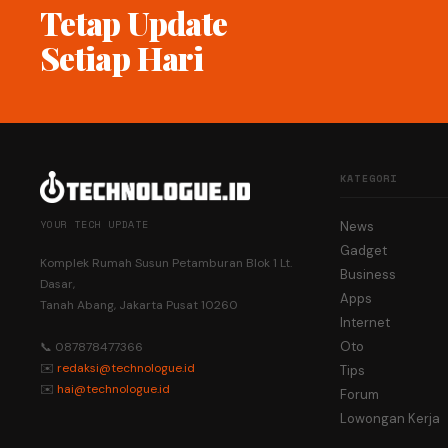
Tetap Update
Setiap Hari
KATEGORI
YOUR TECH UPDATE
News
Gadget
Komplek Rumah Susun Petamburan Blok 1 Lt.
Business
Dasar,
Apps
Tanah Abang, Jakarta Pusat 10260
Internet
Oto
📞 087878477366
✉️
redaksi@technologue.id
Tips
✉️
hai@technologue.id
Forum
Lowongan Kerja