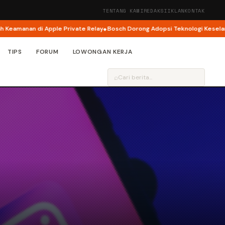
TENTANG KAMI
REDAKSI
IKLAN
KONTAK
di Apple Private Relay
Bosch Dorong Adopsi Teknologi Keselamatan Jadi
TIPS
FORUM
LOWONGAN KERJA
⌕