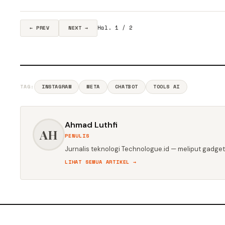
Hal. 1 / 2
← PREV
NEXT →
TAG:
INSTAGRAM
META
CHATBOT
TOOLS AI
Ahmad Luthfi
AH
PENULIS
Jurnalis teknologi Technologue.id — meliput gadget,
LIHAT SEMUA ARTIKEL →