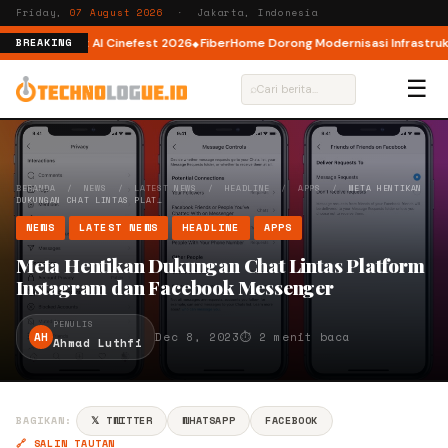
Friday,
07 August 2026
· Jakarta, Indonesia
or AI lewat AI Cinefest 2026
FiberHome Dorong Modernisasi Infrastruktur 
BREAKING
☰
⌕
BERANDA
/
NEWS
/
LATEST NEWS
/
HEADLINE
/
APPS
/
META HENTIKAN
DUKUNGAN CHAT LINTAS PLAT…
NEWS
LATEST NEWS
HEADLINE
APPS
Meta Hentikan Dukungan Chat Lintas Platform
Instagram dan Facebook Messenger
PENULIS
AH
Dec 8, 2023
⏱ 2 menit baca
Ahmad Luthfi
BAGIKAN:
𝕏 TWITTER
WHATSAPP
FACEBOOK
🔗 SALIN TAUTAN