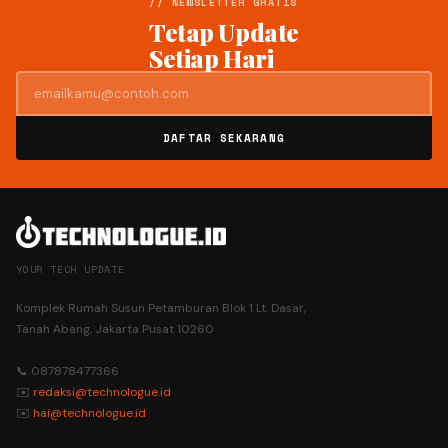
// NEWSLETTER GRATIS
Tetap Update
Setiap Hari
DAFTAR SEKARANG
YOUR TECH UPDATE
Komplek Rumah Susun Petamburan Blok 1 Lt. Dasar,
Tanah Abang, Jakarta Pusat 10260
📞 087878477366
✉️
redaksi@technologue.id
✉️
hai@technologue.id